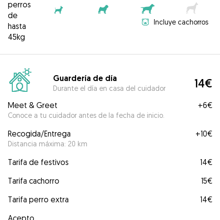
perros
de
Incluye cachorros
hasta
45kg
Guardería de día
14€
Durante el día en casa del cuidador
Meet & Greet
+
6€
Conoce a tu cuidador antes de la fecha de inicio.
Recogida/Entrega
+
10€
Distancia máxima: 20 km
Tarifa de festivos
14€
Tarifa cachorro
15€
Tarifa perro extra
14€
Acepto