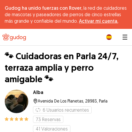
Gudog ha unido fuerzas con Rover,
la red de cuidadores
de mascotas y paseadores de perros de cinco estrellas
más grande y confiable del mundo.
Activar mi cuenta.
|
🐾 Cuidadoras en Parla 24/7,
terraza amplia y perro
amigable 🐾
Alba
Avenida De Los Planetas, 28983, Parla
6
Usuarios recurrentes
73
Reservas
41
Valoraciones