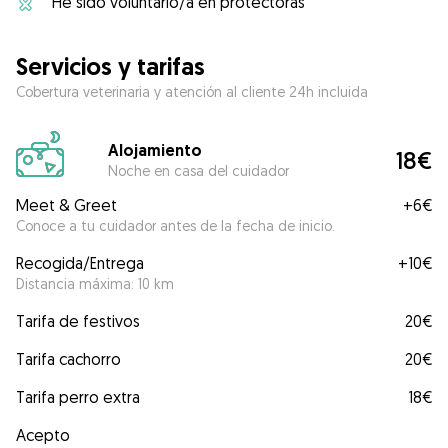
He sido voluntario/a en protectoras
Servicios y tarifas
Cobertura veterinaria y atención al cliente 24h incluida
Alojamiento
18€
Noche en casa del cuidador
Meet & Greet
+
6€
Conoce a tu cuidador antes de la fecha de inicio.
Recogida/Entrega
+
10€
Distancia máxima: 10 km
Tarifa de festivos
20€
Tarifa cachorro
20€
Tarifa perro extra
18€
Acepto