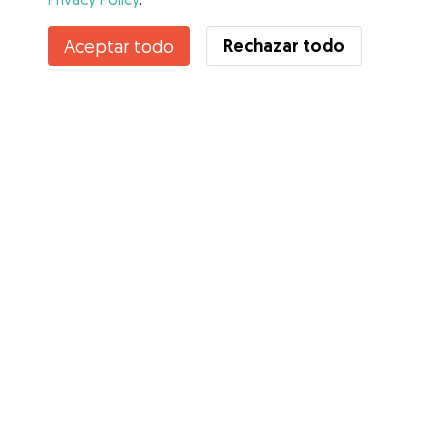
Contacta con Alba
Rechazar todo
Aceptar todo
¿Conoces los Beneficios de Gudog? Ver más
Servicios
Cómo funciona
Sobre Gudog
Opiniones
Cobertura Veterinaria
Consejos para dueños de perros
Consejos para cuidadores
Hazte cuidador