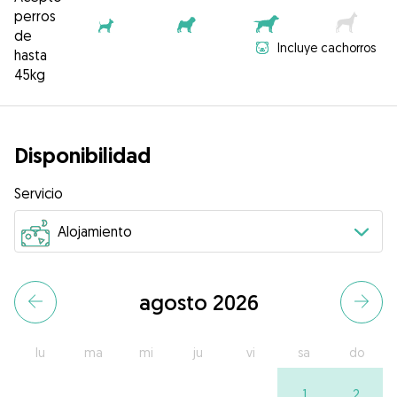
perros
de
Incluye cachorros
hasta
45kg
Disponibilidad
Servicio
agosto 2026
lu
ma
mi
ju
vi
sa
do
1
2