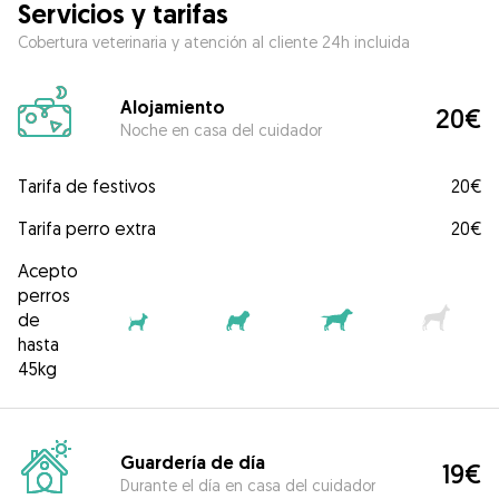
Servicios y tarifas
Cobertura veterinaria y atención al cliente 24h incluida
Alojamiento
20€
Noche en casa del cuidador
Tarifa de festivos
20€
Tarifa perro extra
20€
Acepto
perros
de
hasta
45kg
Guardería de día
19€
Durante el día en casa del cuidador