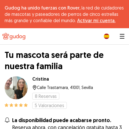
Gudog ha unido fuerzas con Rover,
la red de cuidadores
de mascotas y paseadores de perros de cinco estrellas
más grande y confiable del mundo.
Activar mi cuenta.
|
Tu mascota será parte de
nuestra familia
Cristina
Calle Trastamara, 41001, Sevilla
8
Reservas
5
Valoraciones
La disponibilidad puede acabarse pronto.
Reserva ahora, con cancelación gratuita hasta 3