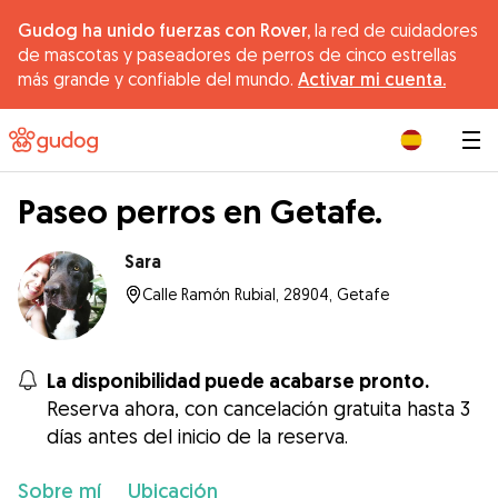
Gudog ha unido fuerzas con Rover,
la red de cuidadores
de mascotas y paseadores de perros de cinco estrellas
más grande y confiable del mundo.
Activar mi cuenta.
|
Paseo perros en Getafe.
Sara
Calle Ramón Rubial, 28904, Getafe
La disponibilidad puede acabarse pronto.
Reserva ahora, con cancelación gratuita hasta 3
días antes del inicio de la reserva.
Sobre mí
Ubicación