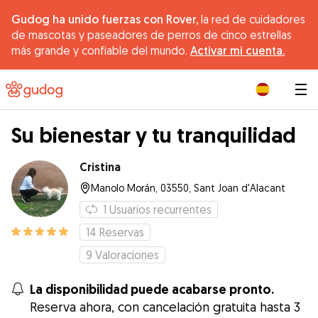
Gudog ha unido fuerzas con Rover,
la red de cuidadores
de mascotas y paseadores de perros de cinco estrellas
más grande y confiable del mundo.
Activar mi cuenta.
|
Su bienestar y tu tranquilidad
Cristina
Manolo Morán, 03550, Sant Joan d'Alacant
1
Usuarios recurrentes
14
Reservas
9
Valoraciones
La disponibilidad puede acabarse pronto.
Reserva ahora, con cancelación gratuita hasta 3