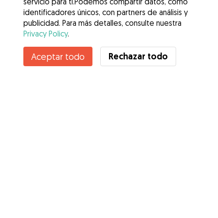
servicio para ti.Podemos compartir datos, como
identificadores únicos, con partners de análisis y
publicidad. Para más detalles, consulte nuestra
Privacy Policy
.
Contacta con Cristina
Rechazar todo
Aceptar todo
¿Conoces los Beneficios de Gudog? Ver más
Servicios
Cómo funciona
Sobre Gudog
Opiniones
Cobertura Veterinaria
Consejos para dueños de perros
Consejos para cuidadores