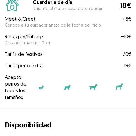
Guardería de día
18€
Durante el día en casa del cuidador
Meet & Greet
+
6€
Conoce a tu cuidador antes de la fecha de inicio.
Recogida/Entrega
+
10€
Distancia máxima: 0 km
Tarifa de festivos
20€
Tarifa perro extra
18€
Acepto
perros de
todos los
tamaños
Disponibilidad