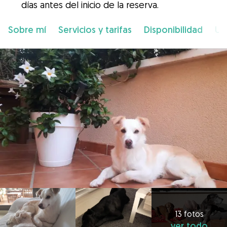
días antes del inicio de la reserva.
Sobre mí
Servicios y tarifas
Disponibilidad
Ub
13 fotos
ver todo