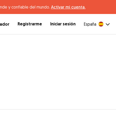
ande y confiable del mundo.
Activar mi cuenta.
Registrarme
Iniciar sesión
dador
España