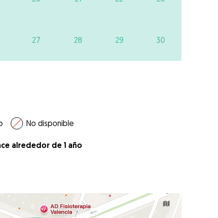
27
28
29
30
o
No disponible
ace alrededor de 1 año