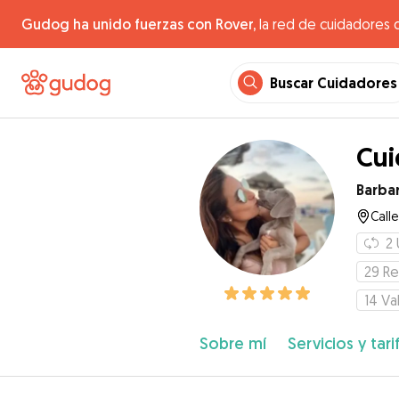
Gudog ha unido fuerzas con Rover,
la red de cuidadores 
Buscar Cuidadores
Cui
Barba
Call
2
29
Re
14
Va
Sobre mí
Servicios y tari