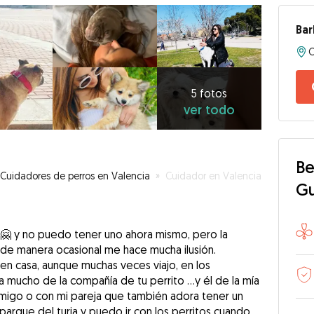
Bar
5
fotos
ver
5 fotos
ver todo
todo
Be
Cuidadores de perros en Valencia
»
Cuidador en Valencia
G
 🤗 y no puedo tener uno ahora mismo, pero la
o de manera ocasional me hace mucha ilusión.
 en casa, aunque muchas veces viajo, en los
 mucho de la compañía de tu perrito ...y él de la mía
conmigo o con mi pareja que también adora tener un
parque del turia y puedo ir con los perritos cuando