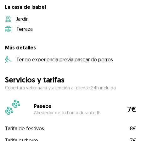
La casa de Isabel
Jardín
Terraza
Más detalles
Tengo experiencia previa paseando perros
Servicios y tarifas
Cobertura veterinaria y atención al cliente 24h incluida
Paseos
7€
Alrededor de tu barrio durante 1h
Tarifa de festivos
8€
Tarifa cachorro
7€