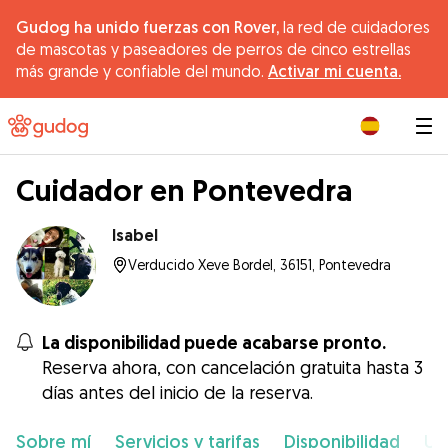
Gudog ha unido fuerzas con Rover,
la red de cuidadores
de mascotas y paseadores de perros de cinco estrellas
más grande y confiable del mundo.
Activar mi cuenta.
|
Cuidador en Pontevedra
Isabel
Verducido Xeve Bordel, 36151, Pontevedra
La disponibilidad puede acabarse pronto.
Reserva ahora, con cancelación gratuita hasta 3
días antes del inicio de la reserva.
Sobre mí
Servicios y tarifas
Disponibilidad
Ub