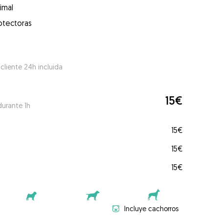
imal
otectoras
 cliente 24h incluida
15€
durante 1h
15€
15€
15€
Incluye cachorros