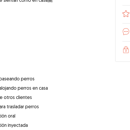
se sientan como en casa🤗
 paseando perros
alojando perros en casa
e otros clientes
ra trasladar perros
ión oral
ión inyectada