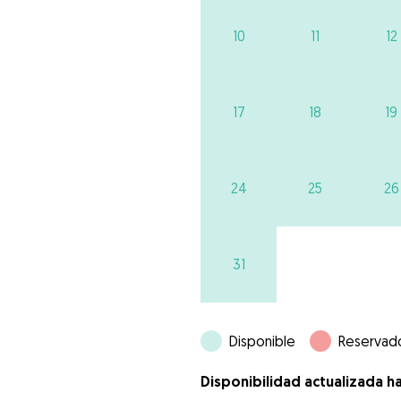
10
11
12
17
18
19
24
25
26
31
Disponible
Reservad
Disponibilidad actualizada h