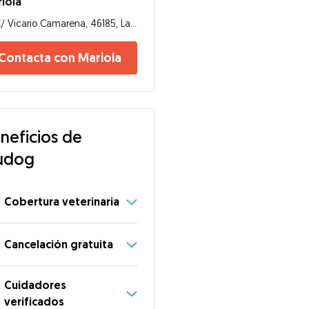
iola
C/ Vicario Camarena, 46185, La Pobla de Vallbona
Contacta con Mariola
neficios de
udog
Cobertura veterinaria
Cancelación gratuita
Cuidadores
verificados