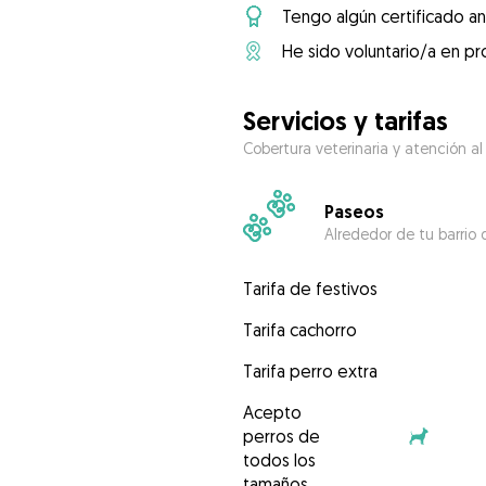
Tengo algún certificado an
He sido voluntario/a en pr
Servicios y tarifas
Cobertura veterinaria y atención al
Paseos
Alrededor de tu barrio 
Tarifa de festivos
Tarifa cachorro
Tarifa perro extra
Acepto
perros de
todos los
tamaños