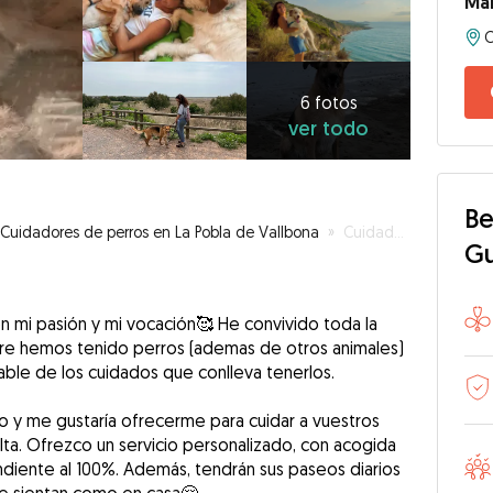
Mar
6
fotos
ver
6 fotos
ver todo
todo
Be
Cuidadores de perros en La Pobla de Vallbona
»
Cuidadora de perretes en Valencia 🐶❤️
G
on mi pasión y mi vocación🥰 He convivido toda la
mpre hemos tenido perros (ademas de otros animales)
ble de los cuidados que conlleva tenerlos.
o y me gustaría ofrecerme para cuidar a vuestros
ta. Ofrezco un servicio personalizado, con acogida
diente al 100%. Además, tendrán sus paseos diarios