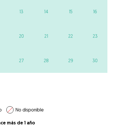
13
14
15
16
20
21
22
23
27
28
29
30
o
No disponible
ace más de 1 año