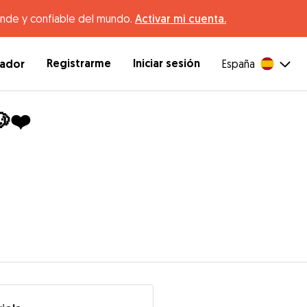
ande y confiable del mundo.
Activar mi cuenta.
Registrarme
Iniciar sesión
dador
España
🐶❤️