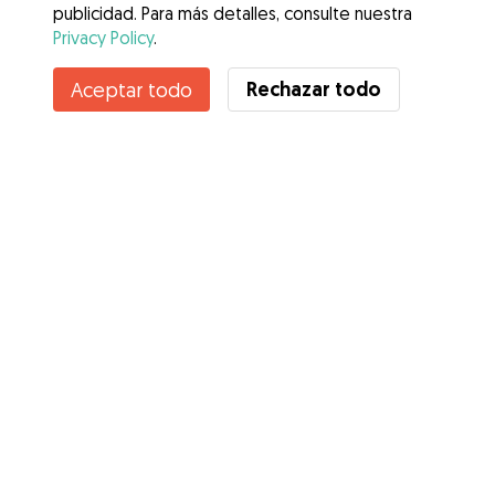
publicidad. Para más detalles, consulte nuestra
Privacy Policy
.
Contacta con Victoria
Rechazar todo
Aceptar todo
¿Conoces los Beneficios de Gudog? Ver más
Servicios
Cómo funciona
Sobre Gudog
Opiniones
Cobertura Veterinaria
Consejos para dueños de perros
Consejos para cuidadores