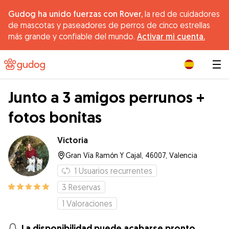
Gudog ha unido fuerzas con Rover,
la red de cuidadores
de mascotas y paseadores de perros de cinco estrellas
más grande y confiable del mundo.
Activar mi cuenta.
|
Junto a 3 amigos perrunos +
fotos bonitas
Victoria
Gran Vía Ramón Y Cajal, 46007, Valencia
1
Usuarios recurrentes
3
Reservas
1
Valoraciones
La disponibilidad puede acabarse pronto.