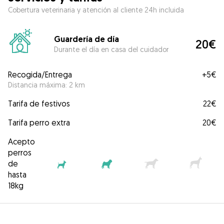
Cobertura veterinaria y atención al cliente 24h incluida
Guardería de día
20€
Durante el día en casa del cuidador
Recogida/Entrega
+
5€
Distancia máxima: 2 km
Tarifa de festivos
22€
Tarifa perro extra
20€
Acepto
perros
de
hasta
18kg