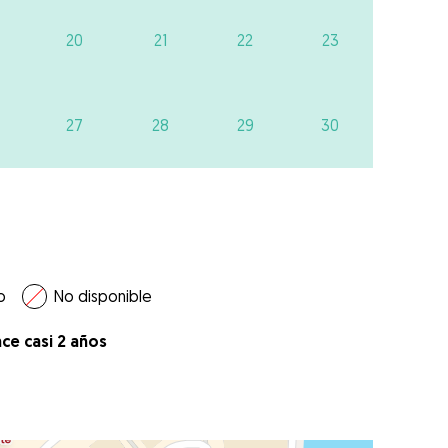
20
21
22
23
27
28
29
30
o
No disponible
ce casi 2 años