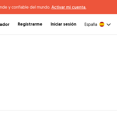
ande y confiable del mundo.
Activar mi cuenta.
Registrarme
Iniciar sesión
dador
España