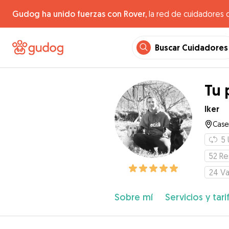
Gudog ha unido fuerzas con Rover,
la red de cuidadores 
Buscar Cuidadores
Tu 
Iker
Case
5
52
Re
24
Va
Sobre mí
Servicios y tari