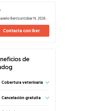
r
Caserio Bentzuntzibar N, 20267, Tolosa
Contacta con Iker
neficios de
udog
Cobertura veterinaria
Cancelación gratuita