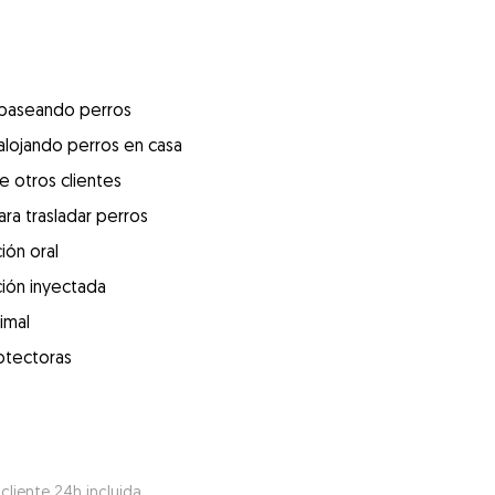
 paseando perros
alojando perros en casa
e otros clientes
ra trasladar perros
ión oral
ión inyectada
imal
otectoras
 cliente 24h incluida