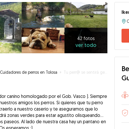
Ike
42
fotos
ver
42 fotos
ver todo
todo
Be
Cuidadores de perros en Tolosa
»
Tu perr@ se sentirá genial
G
dor canino homologado por el Gob. Vasco ). Siempre
estros amigos los perros. Si quieres que tu perro
traerlo a nuestro caserio y te aseguramos que lo
drá zonas verdes para estar agustito olisqueando...
 paseos. Al lado de nuestra casa hay un pantano en
 Os esperamos ;)