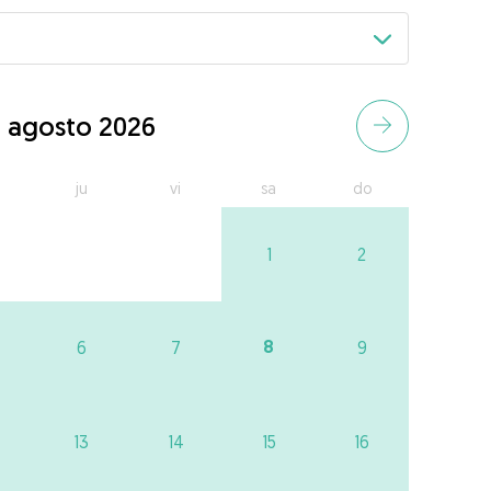
agosto 2026
ju
vi
sa
do
1
2
8
6
7
9
13
14
15
16