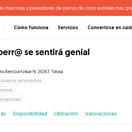
de mascotas y paseadores de perros de cinco estrellas más gr
Cómo funciona
Servicios
Convertirse en cui
perr@ se sentirá genial
rio Bentzuntzibar N, 20267, Tolosa
Usuarios recurrentes
servas
loraciones
fas
Disponibilidad
Ubicación
Valoraciones