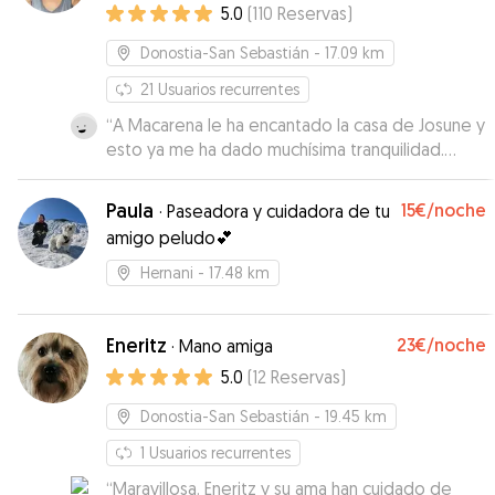
5.0
(
110
Reservas
)
Donostia-San Sebastián
- 17.09 km
21
Usuarios recurrentes
“
A Macarena le ha encantado la casa de Josune y
esto ya me ha dado muchísima tranquilidad.
Estaba jugando con ella desde el primer minuto
como si eran conocidos. Tuve una emergencia y
Paula
15€
/noche
·
Paseadora y cuidadora de tu
tenía que viajar. Me ha respondido con rapidez y
amigo peludo💕
me ha facilitado todo para estar tranquila y
poder atender la emergencia que tenía. Muchas
Hernani
- 17.48 km
gracias.
”
Eneritz
23€
/noche
·
Mano amiga
5.0
(
12
Reservas
)
Donostia-San Sebastián
- 19.45 km
1
Usuarios recurrentes
“
Maravillosa. Eneritz y su ama han cuidado de