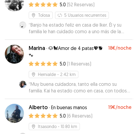
5.0
(
52
Reservas
)
Tolosa
5
Usuarios recurrentes
“
Banjo ha estado feliz en casa de Iker. Él y su
familia le han cuidado como a uno más de la
familia y a nosotros nos han mantenido al
corriente de todo en todo momento con
Marina
18€
/noche
·
🐶🐩Amor de 4 patas💖🐕
mensajes y fotos. No era la primera vez que
🐾
contábamos con ellos, y seguro que tampoco
5.0
(
1
Reservas
)
será la última. Eskerrik asko, familia!
”
Hernialde
- 2.42 km
“
Muy buena cuidadora, tanto ella como su
familia. Kai ha estado como en casa, con todos
los cuidados necesarios y toda la atención al
detalle. Han sido 6 días en los cuales hemos
Alberto
19€
/noche
·
En buenas manos
estado bastante lejos y muy traquilos por el
5.0
(
6
Reservas
)
trato y el buen feedback con marina. Altamente
recomendable, eskerrik asko por todo.
”
Itsasondo
- 10.80 km