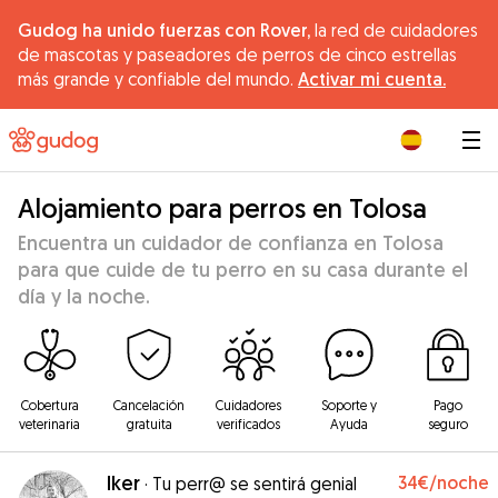
Gudog ha unido fuerzas con Rover,
la red de cuidadores
de mascotas y paseadores de perros de cinco estrellas
más grande y confiable del mundo.
Activar mi cuenta.
|
Alojamiento para perros en Tolosa
Encuentra un cuidador de confianza en Tolosa
para que cuide de tu perro en su casa durante el
día y la noche.
Cobertura
Cancelación
Cuidadores
Soporte y
Pago
veterinaria
gratuita
verificados
Ayuda
seguro
Iker
34€
/noche
·
Tu perr@ se sentirá genial