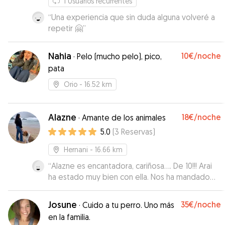
1
Usuarios recurrentes
“
Una experiencia que sin duda alguna volveré a
repetir 🤗
”
Nahia
10€
/noche
·
Pelo (mucho pelo), pico,
pata
Orio
- 16.52 km
Alazne
18€
/noche
·
Amante de los animales
5.0
(
3
Reservas
)
Hernani
- 16.66 km
“
Alazne es encantadora, cariñosa…. De 10!!! Arai
ha estado muy bien con ella. Nos ha mandado
fotos, vídeos… Repetiremos sin ninguna duda.
100% recomendable.
”
Josune
35€
/noche
·
Cuido a tu perro. Uno más
en la familia.