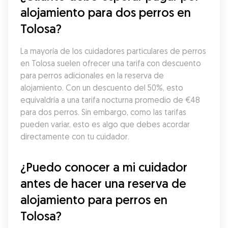
alojamiento para dos perros en 
Tolosa?
La mayoría de los cuidadores particulares de perros 
en Tolosa suelen ofrecer una tarifa con descuento 
para perros adicionales en la reserva de 
alojamiento. Con un descuento del 50%, esto 
equivaldría a una tarifa nocturna promedio de €48 
para dos perros. Sin embargo, como las tarifas 
pueden variar, esto es algo que debes acordar 
directamente con tu cuidador.
¿Puedo conocer a mi cuidador 
antes de hacer una reserva de 
alojamiento para perros en 
Tolosa?