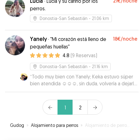
Lucia
21€
/noche
·
Lucía y su cariño por los
perros.
Donostia-San Sebastián
- 21.06 km
Yanely
18€
/noche
·
"Mi corazón está lleno de
pequeñas huellas"
4.8
(
9
Reservas
)
Donostia-San Sebastián
- 21.16 km
“
Todo muy bien con Yanely; Keka estuvo súper
bien atendida ☺️☺️☺️, sin duda, volvería a dejarla
con ella .
”
1
2
Gudog
»
Alojamiento para perros
»
Alojamiento de perros en Tolosa