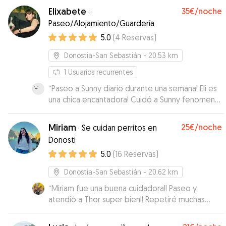
Elixabete
35€
/noche
·
Paseo/Alojamiento/Guardería
5.0
(
4
Reservas
)
Donostia-San Sebastián
- 20.53 km
1
Usuarios recurrentes
“
Paseo a Sunny diario durante una semana! Eli es
una chica encantadora! Cuidó a Sunny fenomenal
durante una semana! Es muy responsable y nos
quedamos muy tranquilos con ella! Además a él
Miriam
25€
/noche
·
Se cuidan perritos en
se le veía muy contento! La recomiendo 100%!
Donosti
Nosotros repetiremos seguro!
”
5.0
(
16
Reservas
)
Donostia-San Sebastián
- 20.62 km
“
Miriam fue una buena cuidadora!! Paseo y
atendió a Thor super bien!! Repetiré muchas
veces.
”