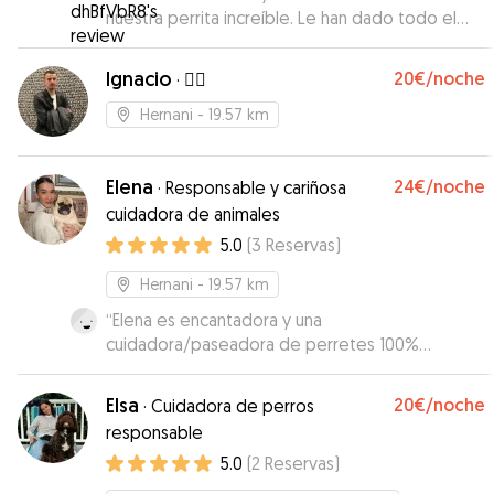
nuestra perrita increíble. Le han dado todo el
amor, cuidados y atención que necesitaba. La
han acompañado de 10. Sin duda volveré a
Ignacio
20€
/noche
·
🧞‍♂️
contactar con ella en próximas ocasiones.
Gracias !
”
Hernani
- 19.57 km
Elena
24€
/noche
·
Responsable y cariñosa
cuidadora de animales
5.0
(
3
Reservas
)
Hernani
- 19.57 km
“
Elena es encantadora y una
cuidadora/paseadora de perretes 100%
recomendable. Transmite muchísima confianza y
los perritos lo notan rápido. Estoy encantada y
Elsa
20€
/noche
·
Cuidadora de perros
repetiré :) Muchas gracias!
”
responsable
5.0
(
2
Reservas
)