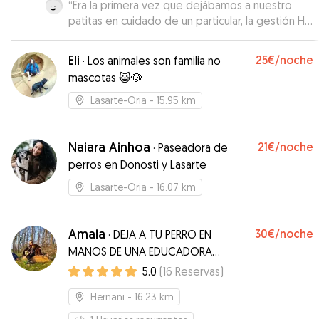
“
Era la primera vez que dejábamos a nuestro
patitas en cuidado de un particular, la gestión Ha
sido muy práctica, Alberto un chico muy amable
y nos ha transmitido mucha confianza, sin duda lo
Eli
25€
/noche
·
Los animales son familia no
buscaremos próximamente. 👍🏼👍🏼👍🏼👍🏼
”
mascotas 😺🐶
Lasarte-Oria
- 15.95 km
Naiara Ainhoa
21€
/noche
·
Paseadora de
perros en Donosti y Lasarte
Lasarte-Oria
- 16.07 km
Amaia
30€
/noche
·
DEJA A TU PERRO EN
MANOS DE UNA EDUCADORA
CANINA Y FUTURA ATV
5.0
(
16
Reservas
)
Hernani
- 16.23 km