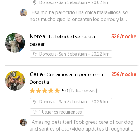
Donostia-San Sebastián
- 20.02 km
“
Elsa me ha parecido una chica maravillosa, se
nota mucho que le encantan los perros y la
buena vibra que tiene. Super puntual y amable.
Estoy segura de que Wolfie ha estado muy a
Nerea
32€
/noche
·
La felicidad se saca a
gusto con ella. Sin duda para repetir :)
”
pasear
Donostia-San Sebastián
- 20.22 km
Carla
25€
/noche
·
Cuidamos a tu perrete en
Donostia
5.0
(
12
Reservas
)
Donostia-San Sebastián
- 20.26 km
1
Usuarios recurrentes
“
Amazing petsitter! Took great care of our dog
and sent us photo/video updates throughout
the stay. Will definitely book again!
”