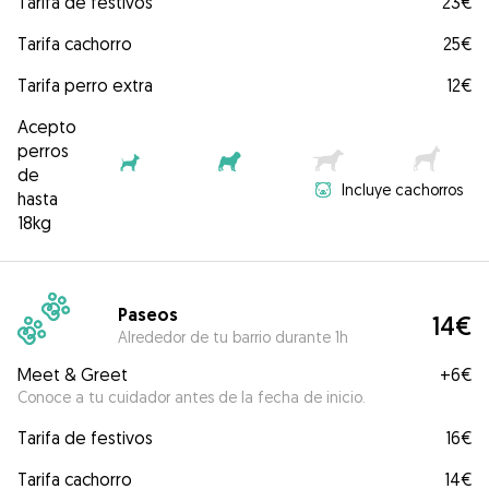
Tarifa de festivos
23€
Tarifa cachorro
25€
Tarifa perro extra
12€
Acepto
perros
de
Incluye cachorros
hasta
18kg
Paseos
14€
Alrededor de tu barrio durante 1h
Meet & Greet
+
6€
Conoce a tu cuidador antes de la fecha de inicio.
Tarifa de festivos
16€
Tarifa cachorro
14€