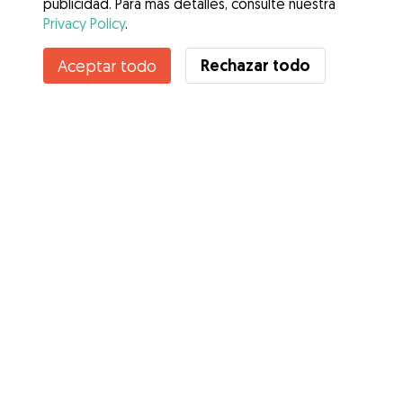
publicidad. Para más detalles, consulte nuestra
Privacy Policy
.
Contacta con CARMEN
Rechazar todo
Aceptar todo
¿Conoces los Beneficios de Gudog? Ver más
Servicios
Cómo funciona
Sobre Gudog
Opiniones
Cobertura Veterinaria
Consejos para dueños de perros
Consejos para cuidadores
Hazte cuidador