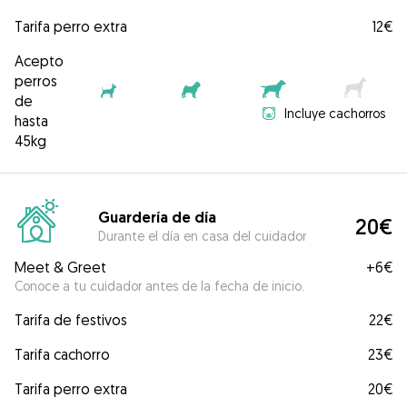
Tarifa perro extra
12€
Acepto
perros
de
Incluye cachorros
hasta
45kg
Guardería de día
20€
Durante el día en casa del cuidador
Meet & Greet
+
6€
Conoce a tu cuidador antes de la fecha de inicio.
Tarifa de festivos
22€
Tarifa cachorro
23€
Tarifa perro extra
20€