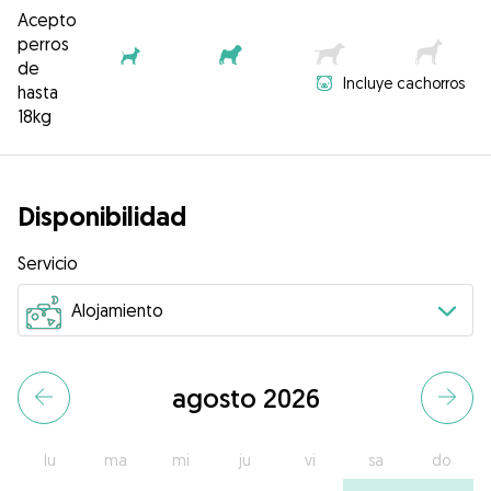
Acepto
perros
de
Incluye cachorros
hasta
18kg
Disponibilidad
Servicio
agosto 2026
lu
ma
mi
ju
vi
sa
do