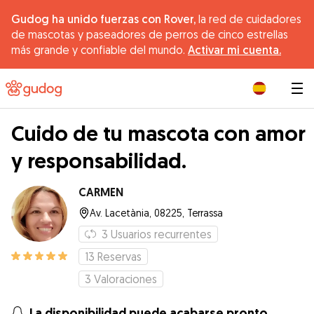
Gudog ha unido fuerzas con Rover,
la red de cuidadores
de mascotas y paseadores de perros de cinco estrellas
más grande y confiable del mundo.
Activar mi cuenta.
|
Cuido de tu mascota con amor
y responsabilidad.
CARMEN
Av. Lacetània, 08225, Terrassa
3
Usuarios recurrentes
13
Reservas
3
Valoraciones
La disponibilidad puede acabarse pronto.