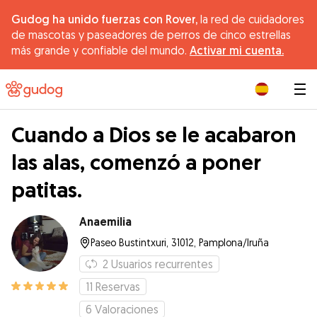
Gudog ha unido fuerzas con Rover,
la red de cuidadores
de mascotas y paseadores de perros de cinco estrellas
más grande y confiable del mundo.
Activar mi cuenta.
|
Cuando a Dios se le acabaron
las alas, comenzó a poner
patitas.
Anaemilia
Paseo Bustintxuri, 31012, Pamplona/Iruña
2
Usuarios recurrentes
11
Reservas
6
Valoraciones