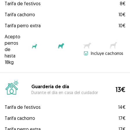
Tarifa de festivos
8€
Tarifa cachorro
10€
Tarifa perro extra
10€
Acepto
perros
de
Incluye cachorros
hasta
18kg
Guardería de día
13€
Durante el día en casa del cuidador
Tarifa de festivos
14€
Tarifa cachorro
17€
Tarifa perro extra
17€