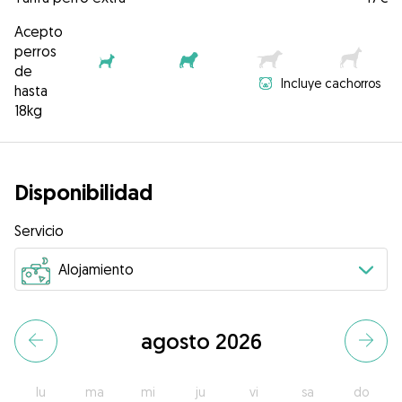
Acepto
perros
de
Incluye cachorros
hasta
18kg
Disponibilidad
Servicio
agosto 2026
lu
ma
mi
ju
vi
sa
do