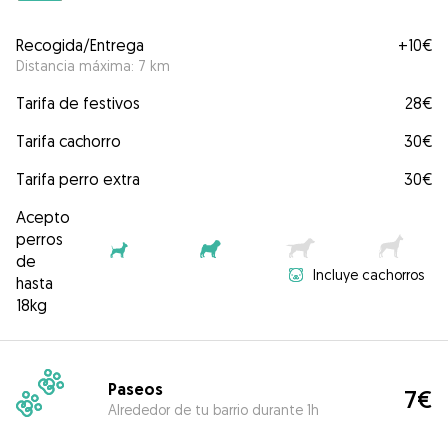
Recogida/Entrega
+
10€
Distancia máxima: 7 km
Tarifa de festivos
28€
Tarifa cachorro
30€
Tarifa perro extra
30€
Acepto
perros
de
Incluye cachorros
hasta
18kg
Paseos
7€
Alrededor de tu barrio durante 1h