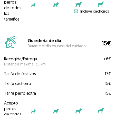
perros
de todos
Incluye cachorros
los
tamaños
Guardería de día
15€
Durante el día en casa del cuidador
Recogida/Entrega
+
6€
Distancia máxima: 30 km
Tarifa de festivos
17€
Tarifa cachorro
15€
Tarifa perro extra
15€
Acepto
perros
de todos