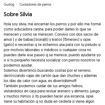
Gudog
»
Cuidadores de perros
»
Cuidadores de perros en Náquer
Sobre Silvia
Hola soy silvia, me encantan los perros y por ello me formé
como educadora canina, para poder darles lo que se
merecen y como se merecen. Convivo con dos sacos de
amor ( y de babas) boira(6) y kratos (15meses) y opie
(gato) si necesitas q te echemos una pata con tu peludo si
por motivos laborales o médicos o cualquier cosa no
puedes darle ese paseo q se merece, puedo ayudarte yo
o si tu pequeño necesita socializar con perros nosotros te
podemos ayudar.
Solemos divertirnos buscando cositas por el terreno,
destrozando cajas de cartón que dan chuches y además
los días de calor con agua, es divertidísimo!!!
También podemos cuidar de tus amigos felinos,
visitándolos en casa para revisar arenero y alimento, juego
y muchos mimos o tb pueden hacer una estancia, opie
tiene su habitación q no duda en cederla si viene algún