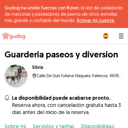
Gudog ha unido fuerzas con Rover,
la red de cuidadores
de mascotas y paseadores de perros de cinco estrellas
más grande y confiable del mundo.
Activar mi cuenta.
|
Guarderia paseos y diversion
Silvia
Calle De Lluís Fullana Náquera Valencia, 46119, Náquera
La disponibilidad puede acabarse pronto.
Reserva ahora, con cancelación gratuita hasta 3
días antes del inicio de la reserva.
Sobre mí
Servicios y tarifas
Disponibilidad
Ub