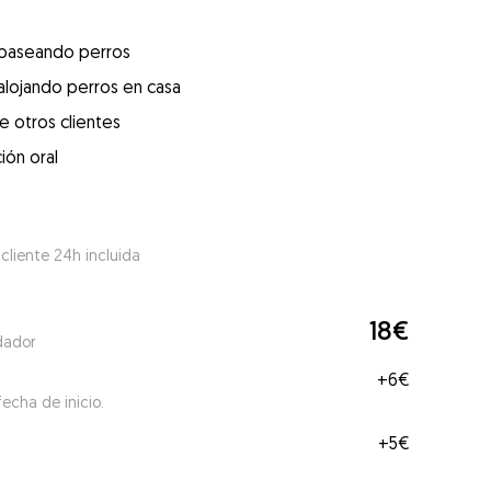
 paseando perros
alojando perros en casa
e otros clientes
ión oral
 cliente 24h incluida
18€
dador
+
6€
echa de inicio.
+
5€