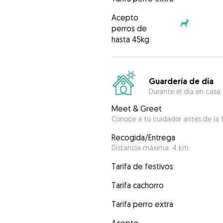
Acepto
perros de
hasta 45kg
Guardería de día
Durante el día en casa
Meet & Greet
Conoce a tu cuidador antes de la f
Recogida/Entrega
Distancia máxima: 4 km
Tarifa de festivos
Tarifa cachorro
Tarifa perro extra