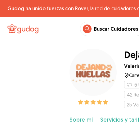
Gudog ha unido fuerzas con Rover,
la red de cuidadores 
Buscar Cuidadores
Dej
Valeri
Carre
6
42
Re
25
Va
Sobre mí
Servicios y tari