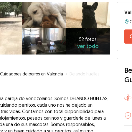
Val
52
fotos
C
ver
52 fotos
ver todo
todo
Be
Cuidadores de perros en Valencia
»
Dejando huellas
G
 una pareja de venezolanos. Somos DEJANDO HUELLAS,
uidando perritos, cada uno nos ha dejado un
stras vidas. Contamos con total disponibilidad para
alojamientos, paseos caninos y guardería de lunes a
ada una de sus mascotas. Somos responsables,
 y un buen cuidado a sus perritos, así mismo