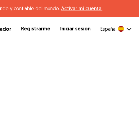
ande y confiable del mundo.
Activar mi cuenta.
Registrarme
Iniciar sesión
dador
España