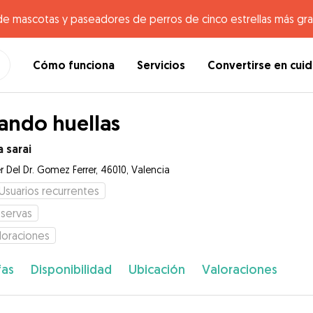
de mascotas y paseadores de perros de cinco estrellas más gr
Cómo funciona
Servicios
Convertirse en cui
ando huellas
a sarai
r Del Dr. Gomez Ferrer, 46010, Valencia
Usuarios recurrentes
servas
loraciones
fas
Disponibilidad
Ubicación
Valoraciones