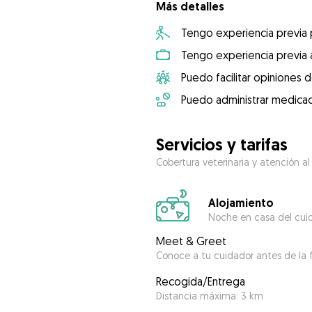
Más detalles
Tengo experiencia previa
Tengo experiencia previa 
Puedo facilitar opiniones d
Puedo administrar medicac
Servicios y tarifas
Cobertura veterinaria y atención al
Alojamiento
Noche en casa del cui
Meet & Greet
Conoce a tu cuidador antes de la f
Recogida/Entrega
Distancia máxima: 3 km