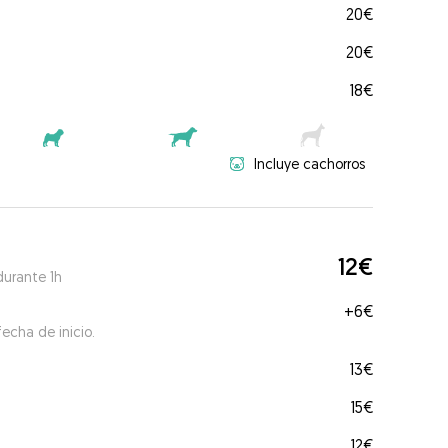
20€
20€
18€
Incluye cachorros
12€
durante 1h
+
6€
echa de inicio.
13€
15€
12€