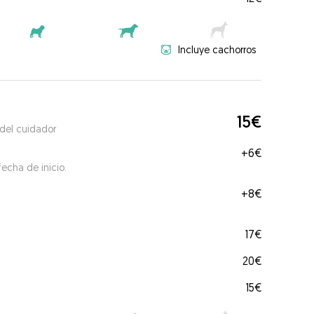
Incluye cachorros
15€
 del cuidador
+
6€
echa de inicio.
+
8€
17€
20€
15€