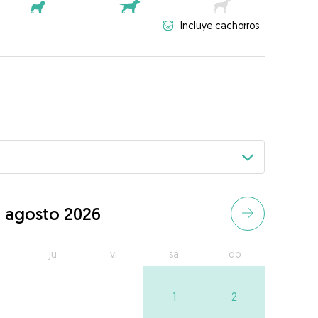
Incluye cachorros
agosto 2026
ju
vi
sa
do
1
2