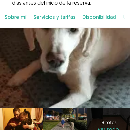
días antes del inicio de la reserva.
Sobre mí
Servicios y tarifas
Disponibilidad
Ub
18 fotos
ver todo