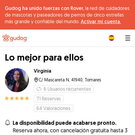
Gudog ha unido fuerzas con Rover,
la red de cuidadores
de mascotas y paseadores de perros de cinco estrellas
más grande y confiable del mundo.
Activar mi cuenta.
|
Lo mejor para ellos
Virginia
C/ Mascareta N, 41940, Tomares
6
Usuarios recurrentes
71
Reservas
64
Valoraciones
La disponibilidad puede acabarse pronto.
Reserva ahora, con cancelación gratuita hasta 3