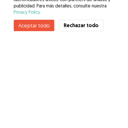
publicidad. Para más detalles, consulte nuestra
Privacy Policy
.
Contacta con Virginia
Rechazar todo
Aceptar todo
¿Conoces los Beneficios de Gudog? Ver más
Servicios
Cómo funciona
Sobre Gudog
Opiniones
Cobertura Veterinaria
Consejos para dueños de perros
Consejos para cuidadores