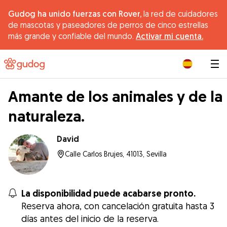
Gudog ha unido fuerzas con Rover,
la red de cuidadores
de mascotas y paseadores de perros de cinco estrellas
más grande y confiable del mundo.
Activar mi cuenta.
|
Amante de los animales y de la
naturaleza.
David
Calle Carlos Brujes, 41013, Sevilla
La disponibilidad puede acabarse pronto.
Reserva ahora, con cancelación gratuita hasta 3
días antes del inicio de la reserva.