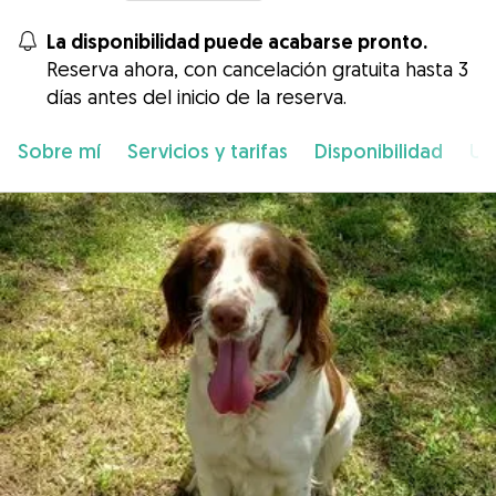
La disponibilidad puede acabarse pronto.
Reserva ahora, con cancelación gratuita hasta 3
días antes del inicio de la reserva.
Sobre mí
Servicios y tarifas
Disponibilidad
Ub