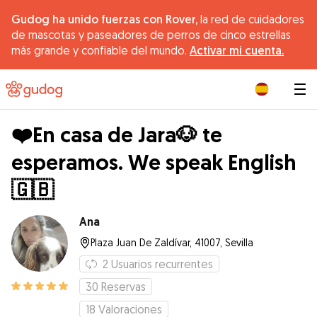
Gudog ha unido fuerzas con Rover,
la red de cuidadores
de mascotas y paseadores de perros de cinco estrellas
más grande y confiable del mundo.
Activar mi cuenta.
|
❤️En casa de Jara🐶 te
esperamos. We speak English
🇬🇧
Ana
Plaza Juan De Zaldívar, 41007, Sevilla
2
Usuarios recurrentes
30
Reservas
18
Valoraciones