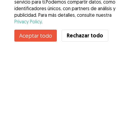
servicio para ti.Podemos compartir datos, como
identificadores únicos, con partners de análisis y
publicidad. Para más detalles, consulte nuestra
Privacy Policy
.
Contacta con Ana
Rechazar todo
Aceptar todo
¿Conoces los Beneficios de Gudog? Ver más
Servicios
Cómo funciona
Sobre Gudog
Opiniones
Cobertura Veterinaria
Consejos para dueños de perros