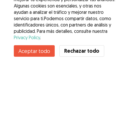
Algunas cookies son esenciales, y otras nos
ayudan a analizar el tráfico y mejorar nuestro
servicio para ti.Podemos compartir datos, como
identificadores únicos, con partners de análisis y
publicidad. Para más detalles, consulte nuestra
Privacy Policy
.
Contacta con Alexander
Rechazar todo
Aceptar todo
¿Conoces los Beneficios de Gudog? Ver más
Servicios
Cómo funciona
Sobre Gudog
Opiniones
Cobertura Veterinaria