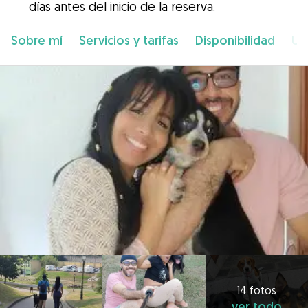
días antes del inicio de la reserva.
Sobre mí
Servicios y tarifas
Disponibilidad
Ub
14 fotos
ver todo