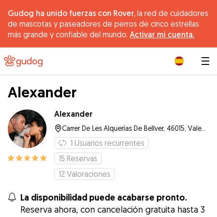
Gudog ha unido fuerzas con Rover,
la red de cuidadores
de mascotas y paseadores de perros de cinco estrellas
más grande y confiable del mundo.
Activar mi cuenta.
|
Alexander
Alexander
Carrer De Les Alquerías De Bellver, 46015, Valencia
1
Usuarios recurrentes
15
Reservas
12
Valoraciones
La disponibilidad puede acabarse pronto.
Reserva ahora, con cancelación gratuita hasta 3