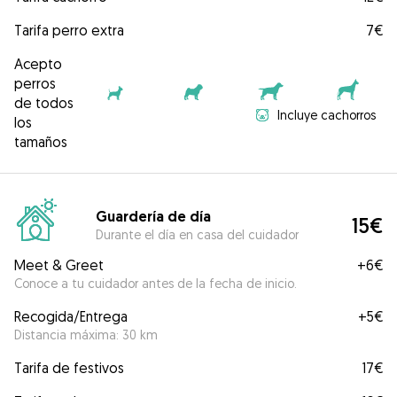
Tarifa perro extra
7€
Acepto
perros
de todos
Incluye cachorros
los
tamaños
Guardería de día
15€
Durante el día en casa del cuidador
Meet & Greet
+
6€
Conoce a tu cuidador antes de la fecha de inicio.
Recogida/Entrega
+
5€
Distancia máxima: 30 km
Tarifa de festivos
17€