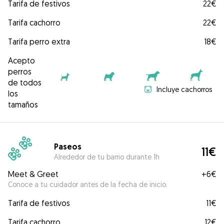
Tarifa de festivos
22€
Tarifa cachorro
22€
Tarifa perro extra
18€
Acepto
perros
de todos
Incluye cachorros
los
tamaños
Paseos
11€
Alrededor de tu barrio durante 1h
Meet & Greet
+
6€
Conoce a tu cuidador antes de la fecha de inicio.
Tarifa de festivos
11€
Tarifa cachorro
12€