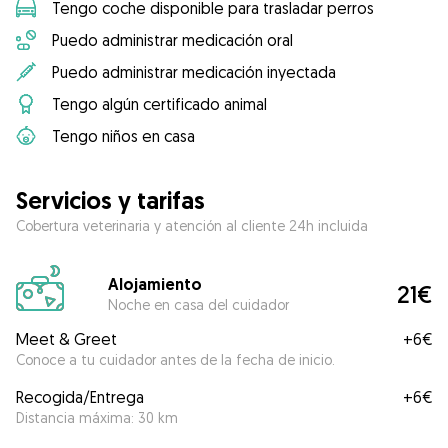
Tengo coche disponible para trasladar perros
Puedo administrar medicación oral
Puedo administrar medicación inyectada
Tengo algún certificado animal
Tengo niños en casa
Servicios y tarifas
Cobertura veterinaria y atención al cliente 24h incluida
Alojamiento
21€
Noche en casa del cuidador
Meet & Greet
+
6€
Conoce a tu cuidador antes de la fecha de inicio.
Recogida/Entrega
+
6€
Distancia máxima: 30 km