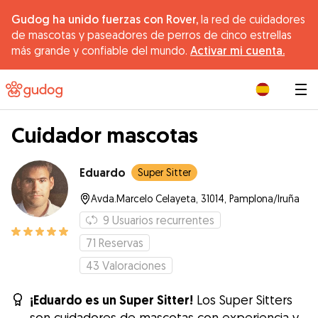
Gudog ha unido fuerzas con Rover,
la red de cuidadores
de mascotas y paseadores de perros de cinco estrellas
más grande y confiable del mundo.
Activar mi cuenta.
|
Cuidador mascotas
Eduardo
Super Sitter
Avda.Marcelo Celayeta, 31014, Pamplona/Iruña
9
Usuarios recurrentes
71
Reservas
43
Valoraciones
¡Eduardo es un Super Sitter!
Los Super Sitters
son cuidadores de mascotas con experiencia y