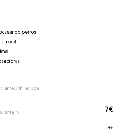
 paseando perros
ión oral
imal
otectoras
 cliente 24h incluida
7€
durante 1h
8€