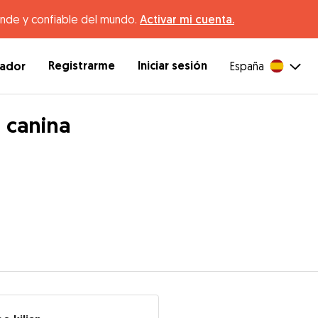
ande y confiable del mundo.
Activar mi cuenta.
Registrarme
Iniciar sesión
dador
España
 canina