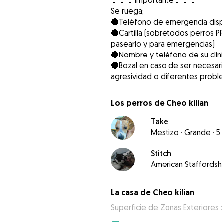
🚩🚩🚩Importante🚩🚩🚩
Se ruega;
🔴Teléfono de emergencia dispo
🔴Cartilla (sobretodos perros P
pasearlo y para emergencias)
🔴Nombre y teléfono de su clíni
🔴Bozal en caso de ser necesari
agresividad o diferentes probl
Los perros de Cheo kilian
Take
Mestizo
·
Grande
·
5
Stitch
American Staffordshi
La casa de Cheo kilian
Superficie de Zonas Exteriores 