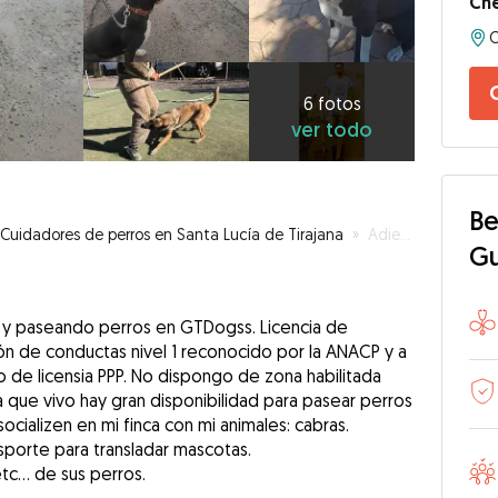
Che
6
fotos
ver
6 fotos
ver todo
todo
Be
Cuidadores de perros en Santa Lucía de Tirajana
»
Adiestramiento humano orientación canina
G
 y paseando perros en GTDogss. Licencia de
ón de conductas nivel 1 reconocido por la ANACP y a
 de licensia PPP. No dispongo de zona habilitada
a que vivo hay gran disponibilidad para pasear perros
cializen en mi finca con mi animales: cabras.
porte para transladar mascotas.
c... de sus perros.