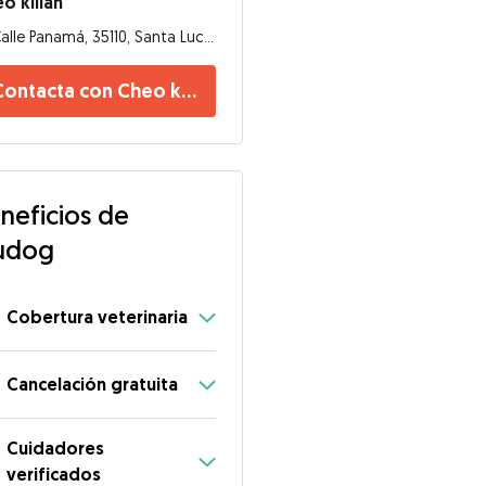
o kilian
Calle Panamá, 35110, Santa Lucía de Tirajana
Contacta con Cheo kilian
neficios de
udog
Cobertura veterinaria
Cancelación gratuita
Cuidadores
verificados