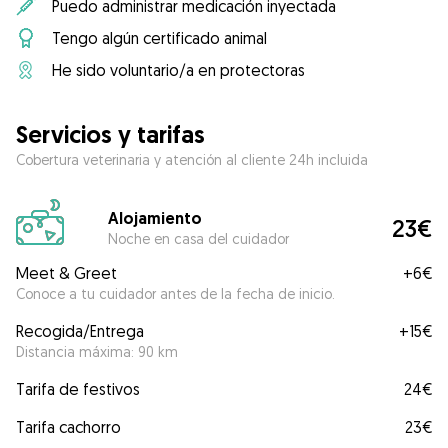
Puedo administrar medicación inyectada
Tengo algún certificado animal
He sido voluntario/a en protectoras
Servicios y tarifas
Cobertura veterinaria y atención al cliente 24h incluida
Alojamiento
23€
Noche en casa del cuidador
Meet & Greet
+
6€
Conoce a tu cuidador antes de la fecha de inicio.
Recogida/Entrega
+
15€
Distancia máxima: 90 km
Tarifa de festivos
24€
Tarifa cachorro
23€