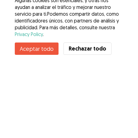
Algunas cookies son esenciales, y otras nos
ayudan a analizar el tráfico y mejorar nuestro
servicio para ti.Podemos compartir datos, como
identificadores únicos, con partners de análisis y
publicidad. Para más detalles, consulte nuestra
Privacy Policy
.
Contacta con Eva
Rechazar todo
Aceptar todo
¿Conoces los Beneficios de Gudog? Ver más
Servicios
Cómo funciona
Sobre Gudog
Opiniones
Cobertura Veterinaria