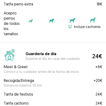
Tarifa perro extra
18€
Acepto
perros
de todos
Incluye cachorros
los
tamaños
Guardería de día
24€
Durante el día en casa del cuidador
Meet & Greet
+
6€
Conoce a tu cuidador antes de la fecha de inicio.
Recogida/Entrega
+
20€
Distancia máxima: 50 km
Tarifa de festivos
24€
Tarifa cachorro
24€