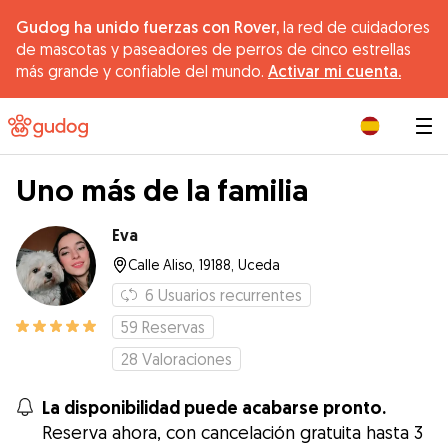
Gudog ha unido fuerzas con Rover,
la red de cuidadores
de mascotas y paseadores de perros de cinco estrellas
más grande y confiable del mundo.
Activar mi cuenta.
|
Uno más de la familia
Eva
Calle Aliso, 19188, Uceda
6
Usuarios recurrentes
59
Reservas
28
Valoraciones
La disponibilidad puede acabarse pronto.
Reserva ahora, con cancelación gratuita hasta 3