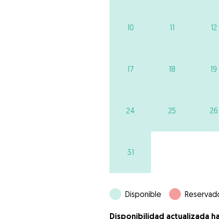
10
11
12
17
18
19
24
25
26
31
Disponible
Reservad
Disponibilidad actualizada h