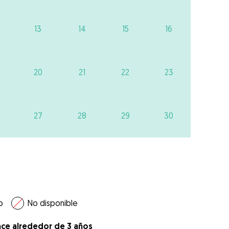
13
14
15
16
20
21
22
23
27
28
29
30
o
No disponible
ace alrededor de 3 años