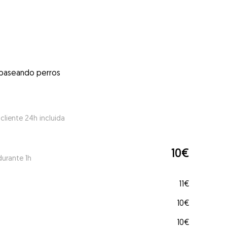
 paseando perros
 cliente 24h incluida
10€
durante 1h
11€
10€
10€