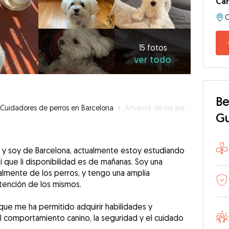
Car
15
fotos
ver
15 fotos
ver todo
todo
Be
Cuidadores de perros en Barcelona
»
Amante de los animales
G
 y soy de Barcelona, actualmente estoy estudiando
sí que li disponibilidad es de mañanas. Soy una
almente de los perros, y tengo una amplia
atención de los mismos.
que me ha permitido adquirir habilidades y
l comportamiento canino, la seguridad y el cuidado