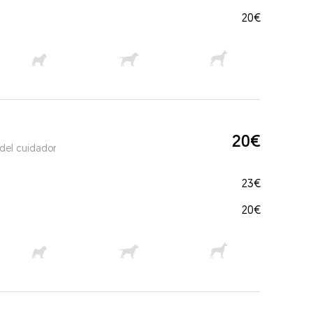
20€
20€
 del cuidador
23€
20€