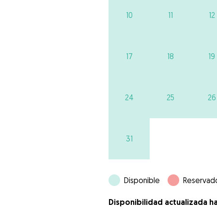
10
11
12
17
18
19
24
25
26
31
Disponible
Reservad
Disponibilidad actualizada h