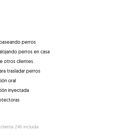
 paseando perros
alojando perros en casa
e otros clientes
ra trasladar perros
ión oral
ión inyectada
otectoras
 cliente 24h incluida