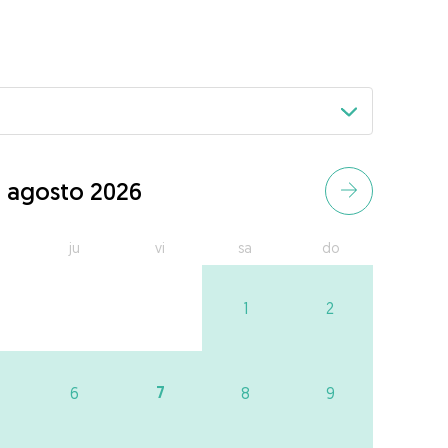
agosto 2026
ju
vi
sa
do
1
2
7
6
8
9