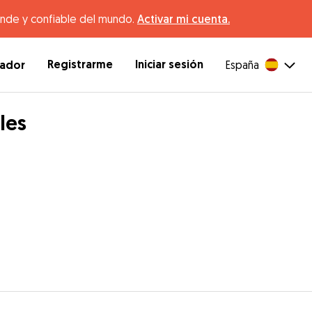
ande y confiable del mundo.
Activar mi cuenta.
Registrarme
Iniciar sesión
dador
España
les