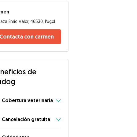
rmen
laza Enric Valor, 46530, Puçol
Contacta con carmen
neficios de
udog
Cobertura veterinaria
Cancelación gratuita