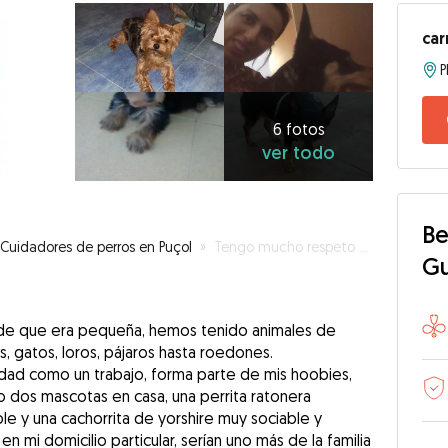
ca
P
6
fotos
ver
6 fotos
ver todo
todo
Be
Cuidadores de perros en Puçol
»
Tengo mucho respeto por los animales
G
de que era pequeña, hemos tenido animales de
, gatos, loros, pájaros hasta roedones.
dad como un trabajo, forma parte de mis hoobies,
dos mascotas en casa, una perrita ratonera
le y una cachorrita de yorshire muy sociable y
 en mi domicilio particular, serían uno más de la familia