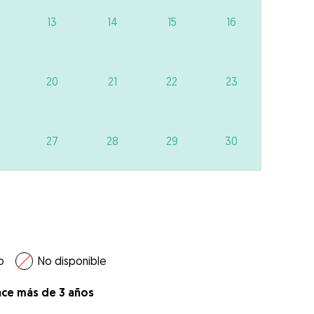
13
14
15
16
20
21
22
23
27
28
29
30
o
No disponible
ace más de 3 años