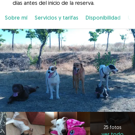
días antes del inicio de la reserva.
Sobre mí
Servicios y tarifas
Disponibilidad
Ub
25 fotos
ver todo