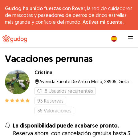
Gudog ha unido fuerzas con Rover,
la red de cuidadores
de mascotas y paseadores de perros de cinco estrellas
más grande y confiable del mundo.
Activar mi cuenta.
|
Vacaciones perrunas
Cristina
Avenida Fuente De Anton Merlo, 28905, Getafe
8
Usuarios recurrentes
93
Reservas
35
Valoraciones
La disponibilidad puede acabarse pronto.
Reserva ahora, con cancelación gratuita hasta 3