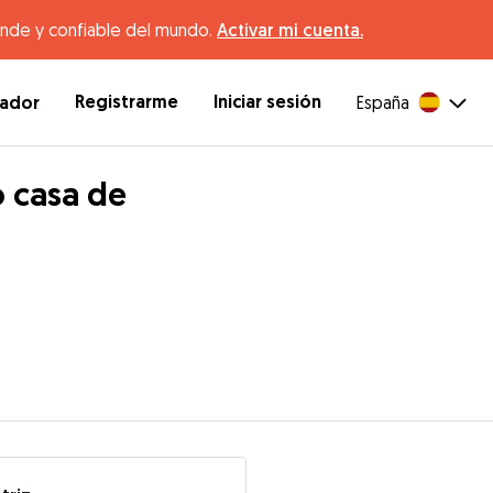
ande y confiable del mundo.
Activar mi cuenta.
Registrarme
Iniciar sesión
dador
España
o casa de