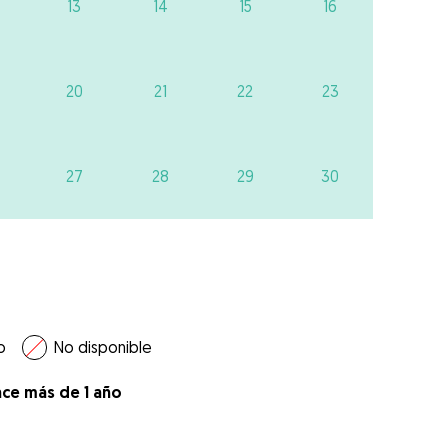
13
14
15
16
20
21
22
23
27
28
29
30
o
No disponible
ace más de 1 año