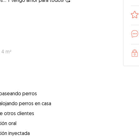
s... Y tengo amor para todos! 🥰
: 4 m²
 paseando perros
alojando perros en casa
e otros clientes
ión oral
ión inyectada