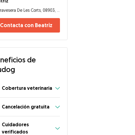
triz
Travesera De Les Corts, 08903, Hospitalet de Llobregat
Contacta con Beatriz
neficios de
udog
Cobertura veterinaria
Cancelación gratuita
Cuidadores
verificados