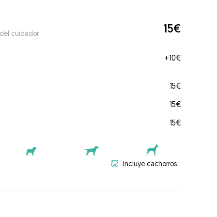
15€
 del cuidador
+
10€
15€
15€
15€
Incluye cachorros