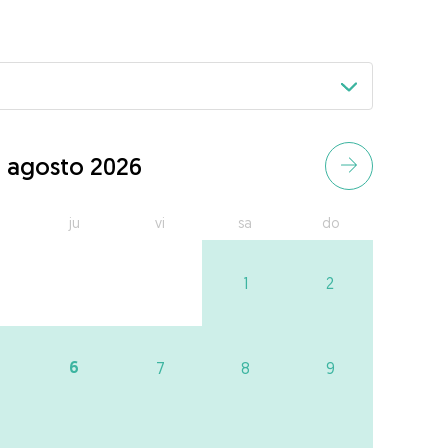
agosto 2026
ju
vi
sa
do
1
2
6
7
8
9