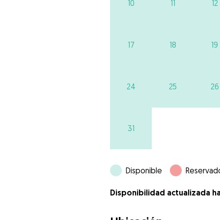
10
11
12
17
18
19
24
25
26
31
Disponible
Reservad
Disponibilidad actualizada h