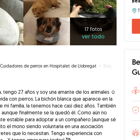
Bea
17
fotos
ver
17 fotos
ver todo
todo
Be
Cuidadores de perros en Hospitalet de Llobregat
»
Bea, voluntaria en protectora siendo casa de acogida
G
na, tengo 27 años y soy una amante de los animales ☺️
ida con perros. La bichón blanca que aparece en la
e mi familia, la tenemos hace casi diez años. También
x, aunque finalmente se la quedó él. Como aún no
nte estable para adoptar a un compañero (aunque sé
uito el mono siendo voluntaria en una asociación
etes que lo necesitan. Tengo experiencia con