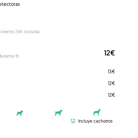
otectoras
 cliente 24h incluida
12€
durante 1h
13€
12€
12€
Incluye cachorros