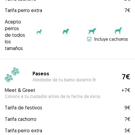
Tarifa perro extra
7€
Acepto
perros
de todos
Incluye cachorros
los
tamaños
Paseos
7€
Alrededor de tu barrio durante 1h
Meet & Greet
+
7€
Conoce a tu cuidador antes de la fecha de inicio.
Tarifa de festivos
9€
Tarifa cachorro
7€
Tarifa perro extra
5€