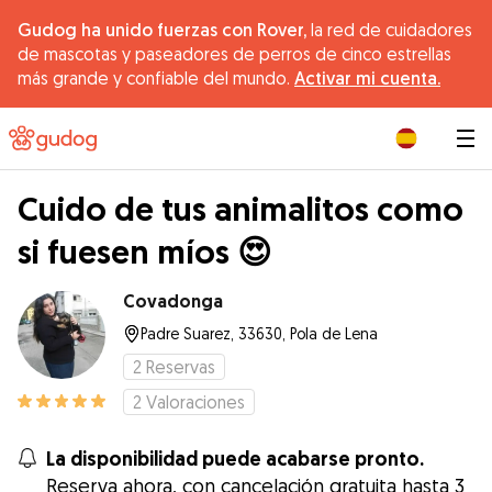
Gudog ha unido fuerzas con Rover,
la red de cuidadores
de mascotas y paseadores de perros de cinco estrellas
más grande y confiable del mundo.
Activar mi cuenta.
|
Cuido de tus animalitos como
si fuesen míos 😍
Covadonga
Padre Suarez, 33630, Pola de Lena
2
Reservas
2
Valoraciones
La disponibilidad puede acabarse pronto.
Reserva ahora, con cancelación gratuita hasta 3