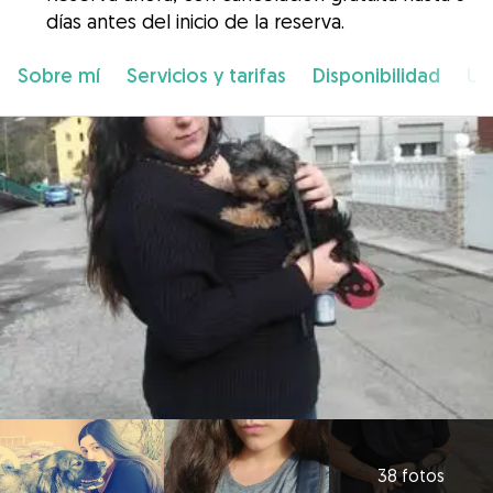
días antes del inicio de la reserva.
Sobre mí
Servicios y tarifas
Disponibilidad
Ub
38 fotos