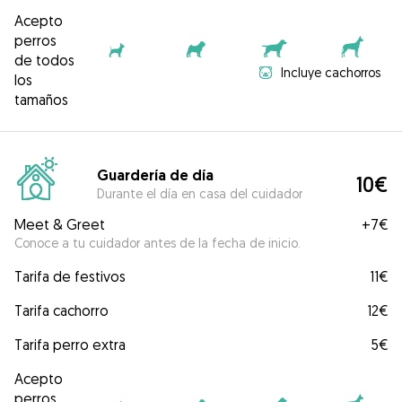
Acepto
perros
de todos
Incluye cachorros
los
tamaños
Guardería de día
10€
Durante el día en casa del cuidador
Meet & Greet
+
7€
Conoce a tu cuidador antes de la fecha de inicio.
Tarifa de festivos
11€
Tarifa cachorro
12€
Tarifa perro extra
5€
Acepto
perros