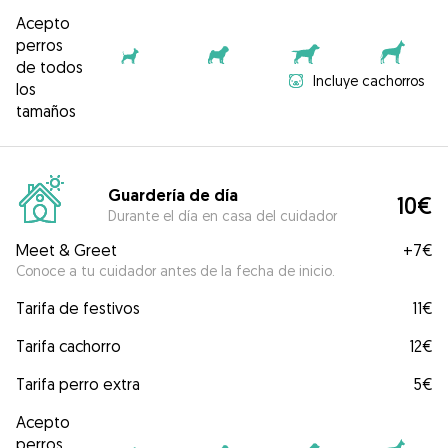
Acepto
perros
de todos
Incluye cachorros
los
tamaños
Guardería de día
10€
Durante el día en casa del cuidador
Meet & Greet
+
7€
Conoce a tu cuidador antes de la fecha de inicio.
Tarifa de festivos
11€
Tarifa cachorro
12€
Tarifa perro extra
5€
Acepto
perros