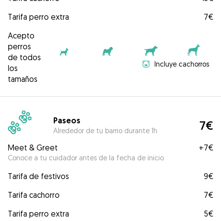
Tarifa perro extra
7€
Acepto
perros
de todos
Incluye cachorros
los
tamaños
Paseos
7€
Alrededor de tu barrio durante 1h
Meet & Greet
+
7€
Conoce a tu cuidador antes de la fecha de inicio.
Tarifa de festivos
9€
Tarifa cachorro
7€
Tarifa perro extra
5€