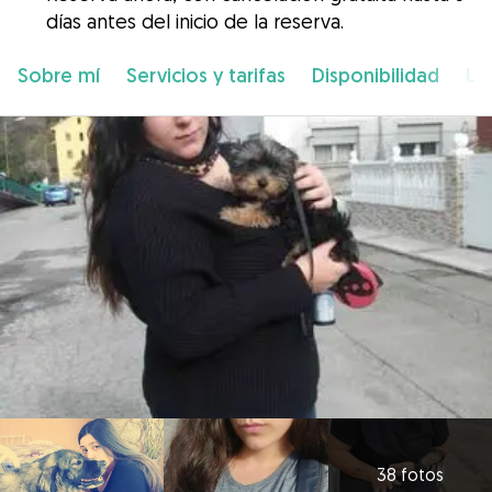
días antes del inicio de la reserva.
Sobre mí
Servicios y tarifas
Disponibilidad
Ub
38 fotos