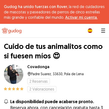
Gudog ha unido fuerzas con Rover,
la red de cuidadores
de mascotas y paseadores de perros de cinco estrellas
más grande y confiable del mundo.
Activar mi cuenta.
|
Cuido de tus animalitos como
si fuesen míos 😍
Covadonga
Padre Suarez, 33630, Pola de Lena
2
Reservas
2
Valoraciones
La disponibilidad puede acabarse pronto.
Reserva ahora, con cancelación gratuita hasta 3