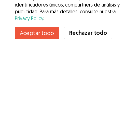
identificadores únicos, con partners de análisis y
publicidad. Para más detalles, consulte nuestra
Privacy Policy
.
Contacta con Patricia
Rechazar todo
Aceptar todo
¿Conoces los Beneficios de Gudog? Ver más
Servicios
Cómo funciona
Sobre Gudog
Opiniones
Cobertura Veterinaria
Consejos para dueños de perros
Consejos para cuidadores