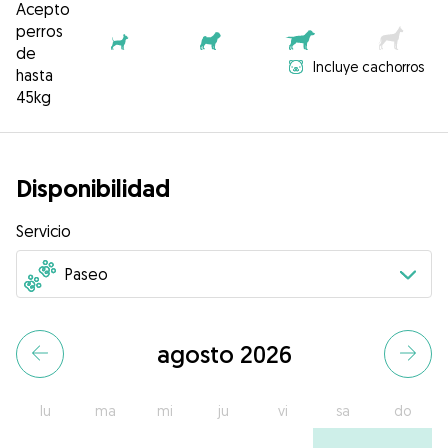
Acepto
perros
de
Incluye cachorros
hasta
45kg
Disponibilidad
Servicio
agosto 2026
lu
ma
mi
ju
vi
sa
do