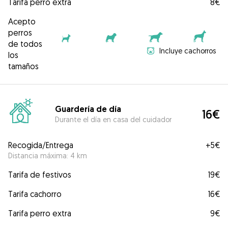
Tarifa perro extra
8€
Acepto
perros
de todos
Incluye cachorros
los
tamaños
Guardería de día
16€
Durante el día en casa del cuidador
Recogida/Entrega
+
5€
Distancia máxima: 4 km
Tarifa de festivos
19€
Tarifa cachorro
16€
Tarifa perro extra
9€