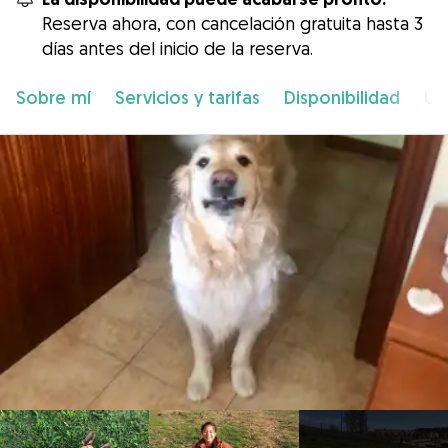
Reserva ahora, con cancelación gratuita hasta 3
días antes del inicio de la reserva.
Sobre mí
Servicios y tarifas
Disponibilidad
Ub