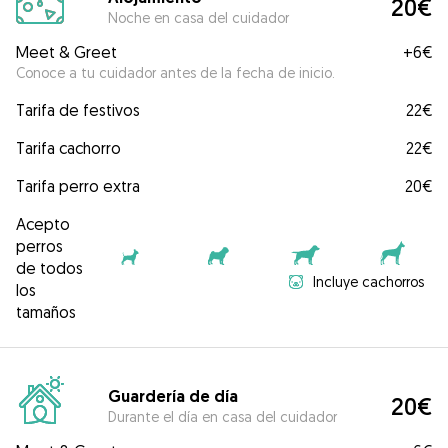
20€
Noche en casa del cuidador
Meet & Greet
+
6€
Conoce a tu cuidador antes de la fecha de inicio.
Tarifa de festivos
22€
Tarifa cachorro
22€
Tarifa perro extra
20€
Acepto
perros
de todos
Incluye cachorros
los
tamaños
Guardería de día
20€
Durante el día en casa del cuidador