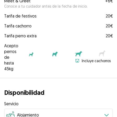
Meet & Greet
+
6€
Conoce a tu cuidador antes de la fecha de inicio.
Tarifa de festivos
20€
Tarifa cachorro
20€
Tarifa perro extra
20€
Acepto
perros
de
Incluye cachorros
hasta
45kg
Disponibilidad
Servicio