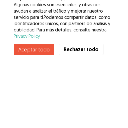
Algunas cookies son esenciales, y otras nos
ayudan a analizar el tráfico y mejorar nuestro
servicio para ti.Podemos compartir datos, como
identificadores únicos, con partners de análisis y
publicidad. Para más detalles, consulte nuestra
Privacy Policy
.
Contacta con África
Rechazar todo
Aceptar todo
¿Conoces los Beneficios de Gudog? Ver más
Servicios
Cómo funciona
Sobre Gudog
Opiniones
Cobertura Veterinaria