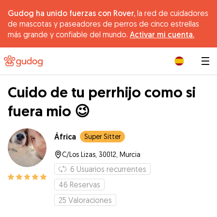
Gudog ha unido fuerzas con Rover,
la red de cuidadores
de mascotas y paseadores de perros de cinco estrellas
más grande y confiable del mundo.
Activar mi cuenta.
|
Cuido de tu perrhijo como si
fuera mio 😉
África
Super Sitter
C/Los Lizas, 30012, Murcia
6
Usuarios recurrentes
46
Reservas
25
Valoraciones