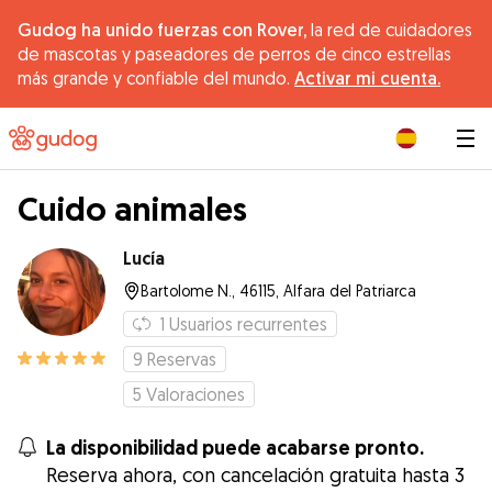
Gudog ha unido fuerzas con Rover,
la red de cuidadores
de mascotas y paseadores de perros de cinco estrellas
más grande y confiable del mundo.
Activar mi cuenta.
|
Cuido animales
Lucía
Bartolome N., 46115, Alfara del Patriarca
1
Usuarios recurrentes
9
Reservas
5
Valoraciones
La disponibilidad puede acabarse pronto.
Reserva ahora, con cancelación gratuita hasta 3