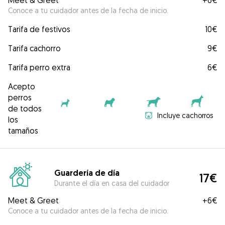
Meet & Greet
+
6€
Conoce a tu cuidador antes de la fecha de inicio.
Tarifa de festivos
10€
Tarifa cachorro
9€
Tarifa perro extra
6€
Acepto
perros
de todos
Incluye cachorros
los
tamaños
Guardería de día
17€
Durante el día en casa del cuidador
Meet & Greet
+
6€
Conoce a tu cuidador antes de la fecha de inicio.