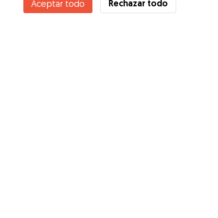
Rechazar todo
Aceptar todo
¿Conoces los Beneficios de Gudog? Ver más
Servicios
Cómo funciona
Sobre Gudog
Opiniones
Cobertura Veterinaria
Consejos para dueños de perros
Consejos para cuidadores
Hazte cuidador
Blog