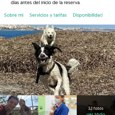
días antes del inicio de la reserva.
Sobre mí
Servicios y tarifas
Disponibilidad
Ub
32 fotos
ver todo