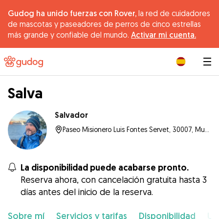
Gudog ha unido fuerzas con Rover,
la red de cuidadores
de mascotas y paseadores de perros de cinco estrellas
más grande y confiable del mundo.
Activar mi cuenta.
|
Salva
Salvador
Paseo Misionero Luis Fontes Servet, 30007, Murcia
La disponibilidad puede acabarse pronto.
Reserva ahora, con cancelación gratuita hasta 3
días antes del inicio de la reserva.
Sobre mí
Servicios y tarifas
Disponibilidad
Ub