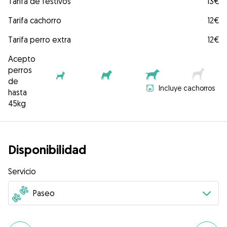
Tarifa de festivos
13€
Tarifa cachorro
12€
Tarifa perro extra
12€
Acepto
perros
de
Incluye cachorros
hasta
45kg
Disponibilidad
Servicio