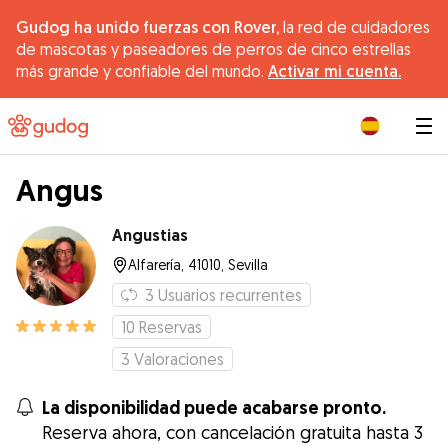
Gudog ha unido fuerzas con Rover,
la red de cuidadores
de mascotas y paseadores de perros de cinco estrellas
más grande y confiable del mundo.
Activar mi cuenta.
|
Angus
Angustias
Alfarería, 41010, Sevilla
3
Usuarios recurrentes
10
Reservas
3
Valoraciones
La disponibilidad puede acabarse pronto.
Reserva ahora, con cancelación gratuita hasta 3