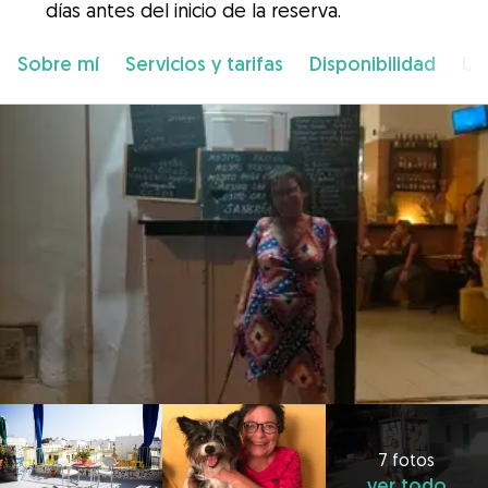
días antes del inicio de la reserva.
Sobre mí
Servicios y tarifas
Disponibilidad
Ub
7 fotos
ver todo