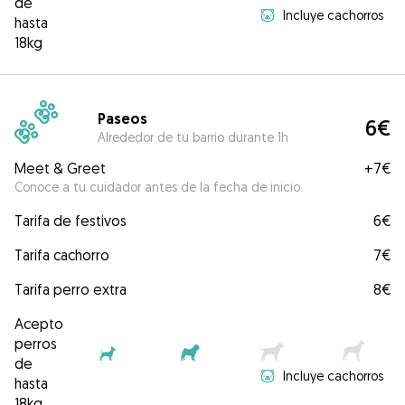
de
Incluye cachorros
hasta
18kg
Paseos
6€
Alrededor de tu barrio durante 1h
Meet & Greet
+
7€
Conoce a tu cuidador antes de la fecha de inicio.
Tarifa de festivos
6€
Tarifa cachorro
7€
Tarifa perro extra
8€
Acepto
perros
de
Incluye cachorros
hasta
18kg