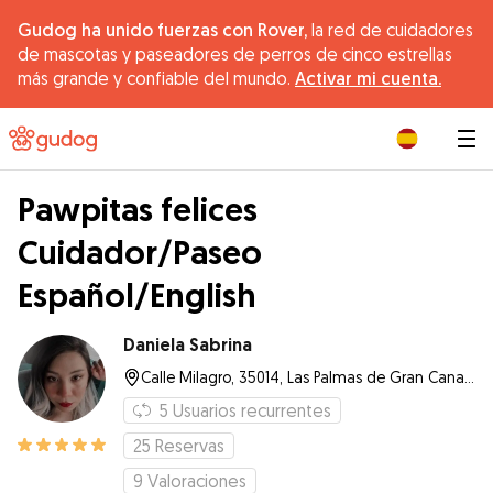
Gudog ha unido fuerzas con Rover,
la red de cuidadores
de mascotas y paseadores de perros de cinco estrellas
más grande y confiable del mundo.
Activar mi cuenta.
|
Pawpitas felices
Cuidador/Paseo
Español/English
Daniela Sabrina
Calle Milagro, 35014, Las Palmas de Gran Canaria
5
Usuarios recurrentes
25
Reservas
9
Valoraciones