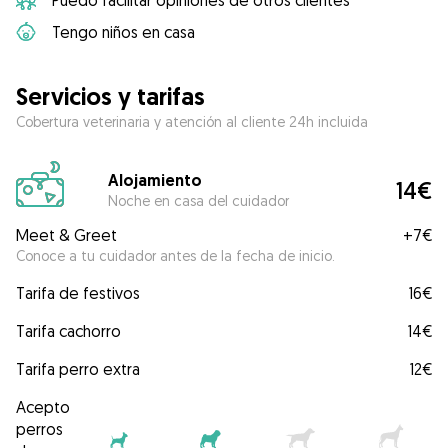
Puedo facilitar opiniones de otros clientes
Tengo niños en casa
Servicios y tarifas
Cobertura veterinaria y atención al cliente 24h incluida
Alojamiento
14€
Noche en casa del cuidador
Meet & Greet
+
7€
Conoce a tu cuidador antes de la fecha de inicio.
Tarifa de festivos
16€
Tarifa cachorro
14€
Tarifa perro extra
12€
Acepto
perros