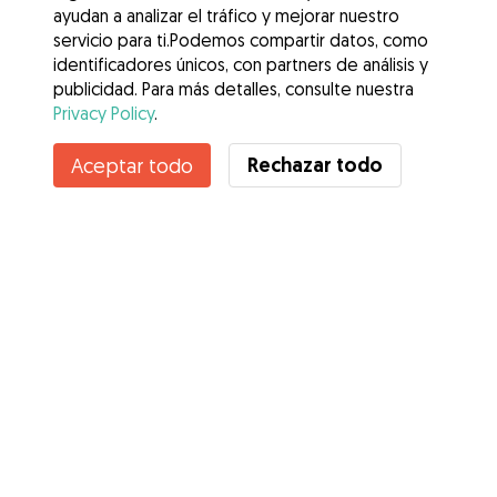
ayudan a analizar el tráfico y mejorar nuestro
servicio para ti.Podemos compartir datos, como
identificadores únicos, con partners de análisis y
publicidad. Para más detalles, consulte nuestra
Privacy Policy
.
Contacta con Daniela Sabrina
Rechazar todo
Aceptar todo
¿Conoces los Beneficios de Gudog? Ver más
Servicios
Cómo funciona
Sobre Gudog
Opiniones
Cobertura Veterinaria
Consejos para dueños de perros