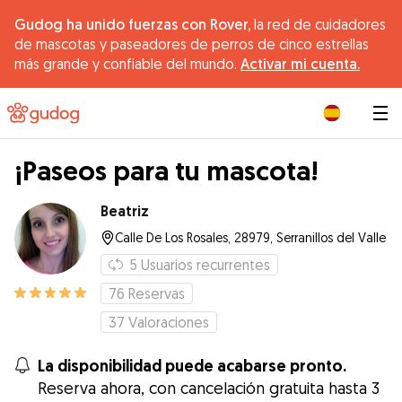
Gudog ha unido fuerzas con Rover,
la red de cuidadores
de mascotas y paseadores de perros de cinco estrellas
más grande y confiable del mundo.
Activar mi cuenta.
|
¡Paseos para tu mascota!
Beatriz
Calle De Los Rosales, 28979, Serranillos del Valle
5
Usuarios recurrentes
76
Reservas
37
Valoraciones
La disponibilidad puede acabarse pronto.
Reserva ahora, con cancelación gratuita hasta 3