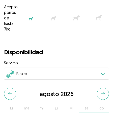
Acepto
perros
de
hasta
7kg
Disponibilidad
Servicio
agosto 2026
lu
ma
mi
ju
vi
sa
do