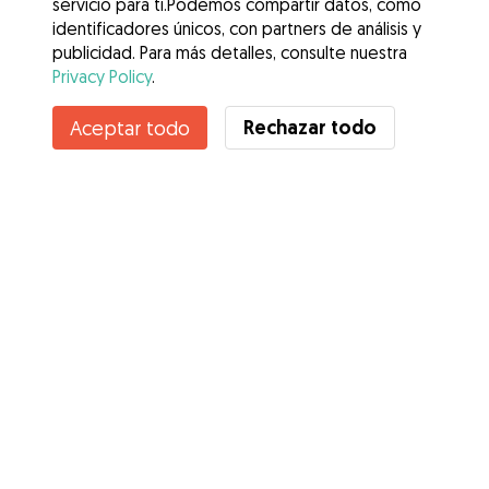
servicio para ti.Podemos compartir datos, como
identificadores únicos, con partners de análisis y
publicidad. Para más detalles, consulte nuestra
Privacy Policy
.
Contacta con Beatriz
Rechazar todo
Aceptar todo
¿Conoces los Beneficios de Gudog? Ver más
Servicios
Cómo funciona
Sobre Gudog
Opiniones
Cobertura Veterinaria
Consejos para dueños de perros