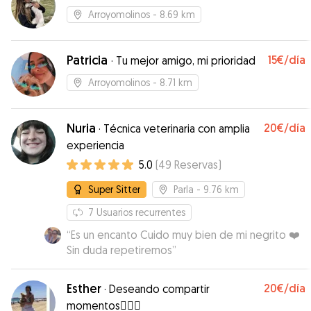
Arroyomolinos
- 8.69 km
Patricia
15€
/día
·
Tu mejor amigo, mi prioridad
Arroyomolinos
- 8.71 km
Nuria
20€
/día
·
Técnica veterinaria con amplia
experiencia
5.0
(
49
Reservas
)
Super Sitter
Parla
- 9.76 km
7
Usuarios recurrentes
“
Es un encanto Cuido muy bien de mi negrito ❤️
Sin duda repetiremos
”
Esther
20€
/día
·
Deseando compartir
momentos🐕‍🦺🐾