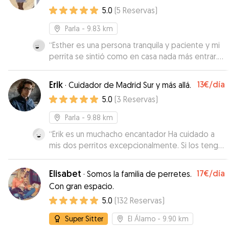
5.0
(
5
Reservas
)
Parla
- 9.83 km
“
Esther es una persona tranquila y paciente y mi
perrita se sintió como en casa nada más entrar.
También se comunicó bien comigo durante lá
estancia, manteniendo a mi informada sobre el
Erik
13€
/día
·
Cuidador de Madrid Sur y más allá.
bienestar de mi mimada perrita.
”
5.0
(
3
Reservas
)
Parla
- 9.88 km
“
Erik es un muchacho encantador Ha cuidado a
mis dos perritos excepcionalmente. Si los tengo
que volver a dejar no dudaré en volvérselos a
dejar. Los perritos han estado como en casa
Elisabet
17€
/día
·
Somos la familia de perretes.
Recomendable 100% Gracias Erik
”
Con gran espacio.
5.0
(
132
Reservas
)
Super Sitter
El Álamo
- 9.90 km