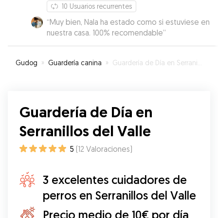
10
Usuarios recurrentes
“
Muy bien, Nala ha estado como si estuviese en
nuestra casa. 100% recomendable
”
Gudog
»
Guardería canina
»
Guardería de Día en Serranillos del Valle
Guardería de Día en
Serranillos del Valle
5
(
12
Valoraciones
)
3 excelentes cuidadores de
perros en Serranillos del Valle
Precio medio de 10€ por día