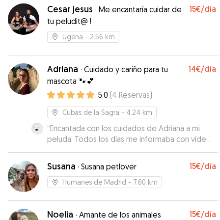
Cesar jesus
15€
/día
·
Me encantaría cuidar de
tu peludit@ !
Ugena
- 2.56 km
Adriana
14€
/día
·
Cuidado y cariño para tu
mascota 🐾💕
5.0
(
4
Reservas
)
Cubas de la Sagra
- 4.24 km
“
Encantada con los cuidados de Adriana a mi
peluda. Todos los días me informaba con vídeos
y fotos del cuidado de Irati, así he podido estar
tranquila...hemos ido a por ella y estaba
Susana
15€
/día
·
Susana petlover
cepillada y cuidada. Con seguridad repetiremos.
Gracias!
”
Humanes de Madrid
- 7.60 km
Noelia
15€
/día
·
Amante de los animales