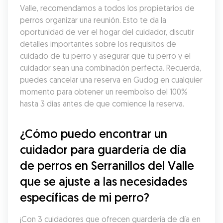
Valle, recomendamos a todos los propietarios de 
perros organizar una reunión. Esto te da la 
oportunidad de ver el hogar del cuidador, discutir 
detalles importantes sobre los requisitos de 
cuidado de tu perro y asegurar que tu perro y el 
cuidador sean una combinación perfecta. Recuerda, 
puedes cancelar una reserva en Gudog en cualquier 
momento para obtener un reembolso del 100% 
hasta 3 días antes de que comience la reserva.
¿Cómo puedo encontrar un 
cuidador para guardería de día 
de perros en Serranillos del Valle 
que se ajuste a las necesidades 
específicas de mi perro?
¡Con 3 cuidadores que ofrecen guardería de día en 