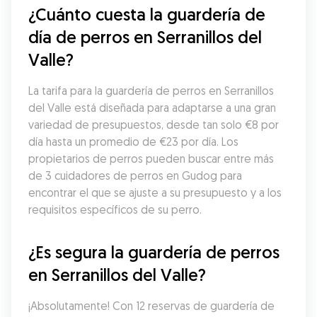
¿Cuánto cuesta la guardería de 
día de perros en Serranillos del 
Valle?
La tarifa para la guardería de perros en Serranillos 
del Valle está diseñada para adaptarse a una gran 
variedad de presupuestos, desde tan solo €8 por 
día hasta un promedio de €23 por día. Los 
propietarios de perros pueden buscar entre más 
de 3 cuidadores de perros en Gudog para 
encontrar el que se ajuste a su presupuesto y a los 
requisitos específicos de su perro.
¿Es segura la guardería de perros 
en Serranillos del Valle?
¡Absolutamente! Con 12 reservas de guardería de 