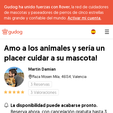
Gudog ha unido fuerzas con Rover,
la red de cuidadores
de mascotas y paseadores de perros de cinco estrellas
más grande y confiable del mundo.
Activar mi cuenta.
|
Amo a los animales y sería un
placer cuidar a su mascota!
Martin Damian
Plaza Mosen Mila, 46134, Valencia
3
Reservas
3
Valoraciones
La disponibilidad puede acabarse pronto.
Reserva ahora, con cancelación gratuita hasta 3