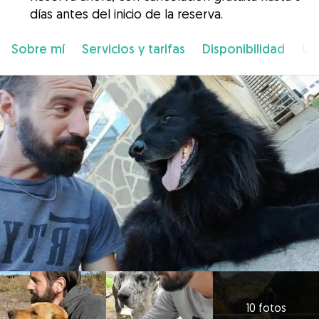
días antes del inicio de la reserva.
Sobre mí
Servicios y tarifas
Disponibilidad
Ub
10 fotos