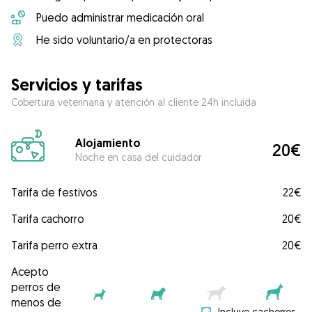
Puedo administrar medicación oral
He sido voluntario/a en protectoras
Servicios y tarifas
Cobertura veterinaria y atención al cliente 24h incluida
Alojamiento
20€
Noche en casa del cuidador
Tarifa de festivos
22€
Tarifa cachorro
20€
Tarifa perro extra
20€
Acepto
perros de
menos de
Incluye cachorros