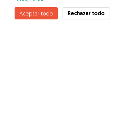
Contacta con Martin Damian
Rechazar todo
Aceptar todo
¿Conoces los Beneficios de Gudog? Ver más
Servicios
Cómo funciona
Sobre Gudog
Opiniones
Cobertura Veterinaria
Consejos para dueños de perros
Consejos para cuidadores
Hazte cuidador