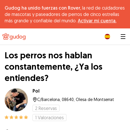
Gudog ha unido fuerzas con Rover,
la red de cuidadores
de mascotas y paseadores de perros de cinco estrellas
más grande y confiable del mundo.
Activar mi cuenta.
|
Los perros nos hablan
constantemente, ¿Ya los
entiendes?
Pol
C/Barcelona, 08640, Olesa de Montserrat
2
Reservas
1
Valoraciones