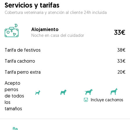
Servicios y tarifas
Cobertura veterinaria y atención al cliente 24h incluida
Alojamiento
33€
Noche en casa del cuidador
Tarifa de festivos
38€
Tarifa cachorro
33€
Tarifa perro extra
20€
Acepto
perros
de todos
Incluye cachorros
los
tamaños