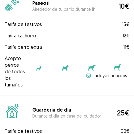
Paseos
10€
Alrededor de tu barrio durante 1h
Tarifa de festivos
13€
Tarifa cachorro
12€
Tarifa perro extra
11€
Acepto
perros
de todos
Incluye cachorros
los
tamaños
Guardería de día
25€
Durante el día en casa del cuidador
Tarifa de festivos
30€