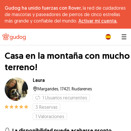
Gudog ha unido fuerzas con Rover,
la red de cuidadores
de mascotas y paseadores de perros de cinco estrellas
más grande y confiable del mundo.
Activar mi cuenta.
|
Casa en la montaña con mucho
terreno!
Laura
Margarides, 17421, Riudarenes
1
Usuarios recurrentes
3
Reservas
1
Valoraciones
La disponibilidad puede acabarse pronto.