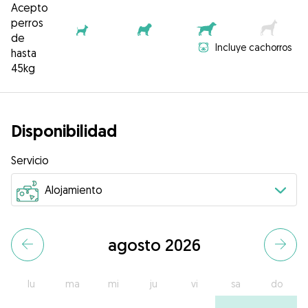
Acepto
perros
de
Incluye cachorros
hasta
45kg
Disponibilidad
Servicio
agosto 2026
lu
ma
mi
ju
vi
sa
do