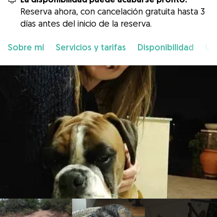
Reserva ahora, con cancelación gratuita hasta 3
días antes del inicio de la reserva.
Sobre mí
Servicios y tarifas
Disponibilidad
Ub