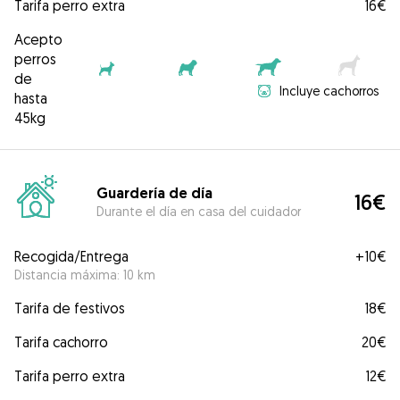
Tarifa perro extra
16€
Acepto
perros
de
Incluye cachorros
hasta
45kg
Guardería de día
16€
Durante el día en casa del cuidador
Recogida/Entrega
+
10€
Distancia máxima: 10 km
Tarifa de festivos
18€
Tarifa cachorro
20€
Tarifa perro extra
12€