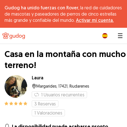
Gudog ha unido fuerzas con Rover,
la red de cuidadores
de mascotas y paseadores de perros de cinco estrellas
más grande y confiable del mundo.
Activar mi cuenta.
|
Casa en la montaña con mucho
terreno!
Laura
Margarides, 17421, Riudarenes
1
Usuarios recurrentes
3
Reservas
1
Valoraciones
La disponibilidad puede acabarse pronto.