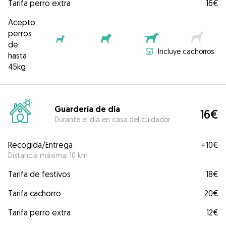
Tarifa perro extra
16€
Acepto
perros
de
Incluye cachorros
hasta
45kg
Guardería de día
16€
Durante el día en casa del cuidador
Recogida/Entrega
+
10€
Distancia máxima: 10 km
Tarifa de festivos
18€
Tarifa cachorro
20€
Tarifa perro extra
12€