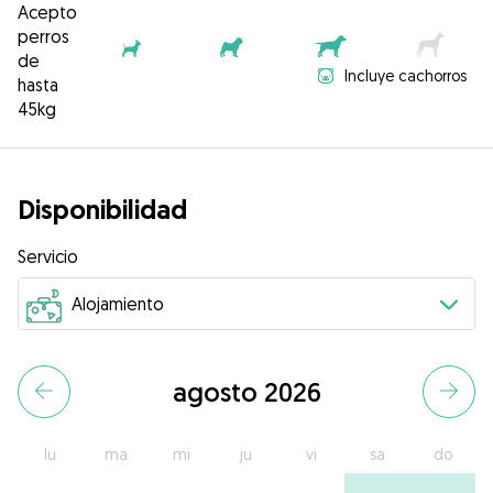
Acepto
perros
de
Incluye cachorros
hasta
45kg
Disponibilidad
Servicio
agosto 2026
lu
ma
mi
ju
vi
sa
do