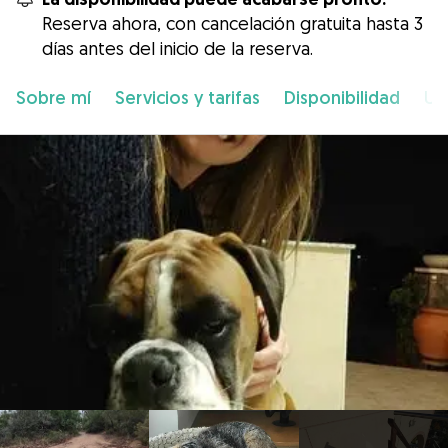
Reserva ahora, con cancelación gratuita hasta 3
días antes del inicio de la reserva.
Sobre mí
Servicios y tarifas
Disponibilidad
Ub