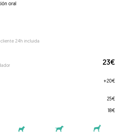
ión oral
 cliente 24h incluida
23€
dador
+
20€
25€
18€