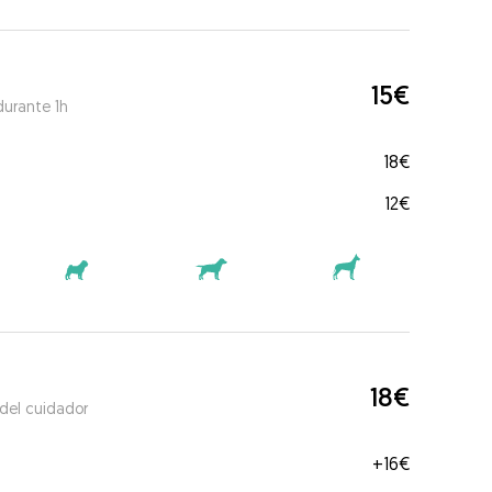
15€
durante 1h
18€
12€
18€
 del cuidador
+
16€