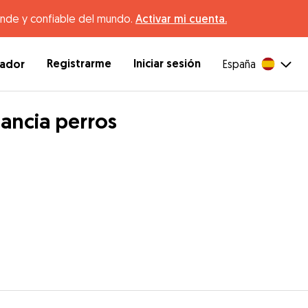
ande y confiable del mundo.
Activar mi cuenta.
Registrarme
Iniciar sesión
dador
España
tancia perros