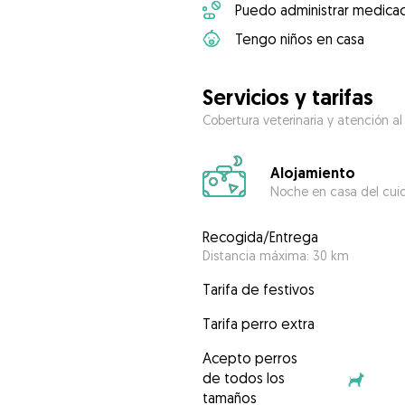
Puedo administrar medicac
Tengo niños en casa
Servicios y tarifas
Cobertura veterinaria y atención al
Alojamiento
Noche en casa del cui
Recogida/Entrega
Distancia máxima: 30 km
Tarifa de festivos
Tarifa perro extra
Acepto perros
de todos los
tamaños