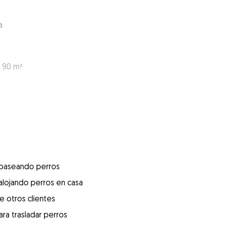
a
: 90 m²
 paseando perros
alojando perros en casa
e otros clientes
ra trasladar perros