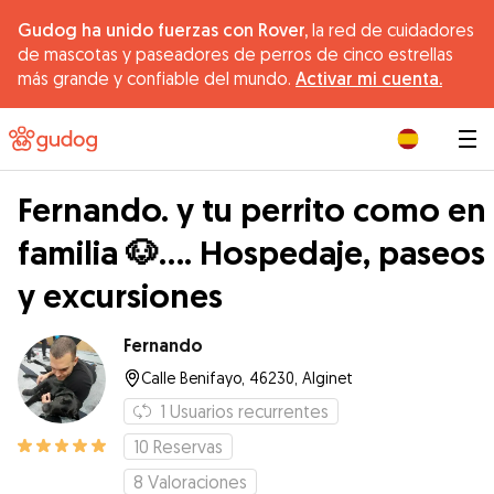
Gudog ha unido fuerzas con Rover,
la red de cuidadores
de mascotas y paseadores de perros de cinco estrellas
más grande y confiable del mundo.
Activar mi cuenta.
|
Fernando. y tu perrito como en
familia 🐶.... Hospedaje, paseos
y excursiones
Fernando
Calle Benifayo, 46230, Alginet
1
Usuarios recurrentes
10
Reservas
8
Valoraciones