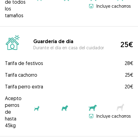
de todos
Incluye cachorros
los
tamaños
Guardería de día
25€
Durante el día en casa del cuidador
Tarifa de festivos
28€
Tarifa cachorro
25€
Tarifa perro extra
20€
Acepto
perros
de
Incluye cachorros
hasta
45kg