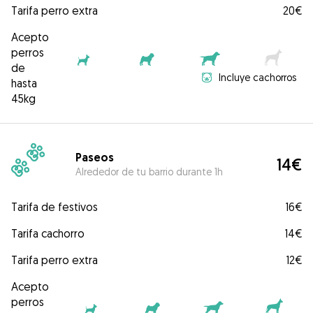
Tarifa perro extra
20€
Acepto
perros
de
Incluye cachorros
hasta
45kg
Paseos
14€
Alrededor de tu barrio durante 1h
Tarifa de festivos
16€
Tarifa cachorro
14€
Tarifa perro extra
12€
Acepto
perros