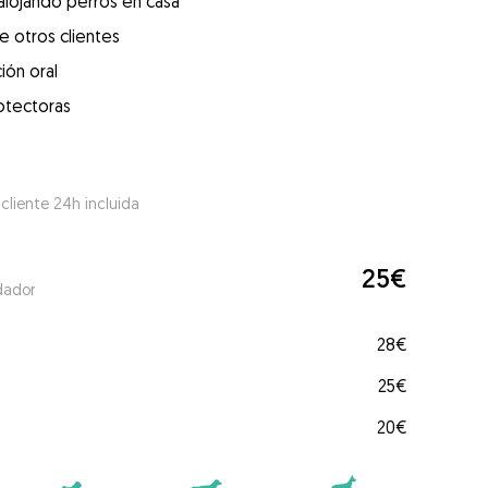
alojando perros en casa
e otros clientes
ión oral
otectoras
 cliente 24h incluida
25€
dador
28€
25€
20€