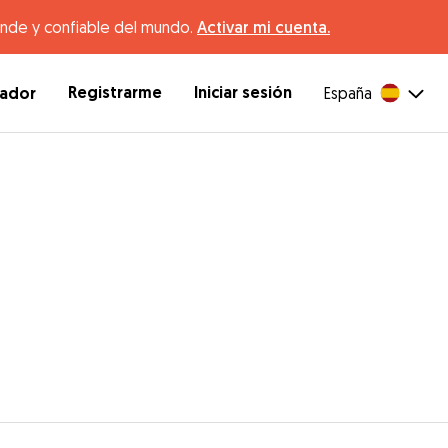
ande y confiable del mundo.
Activar mi cuenta.
Registrarme
Iniciar sesión
dador
España