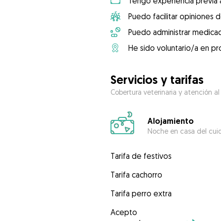
Tengo experiencia previa 
Puedo facilitar opiniones d
Puedo administrar medicac
He sido voluntario/a en pr
Servicios y tarifas
Cobertura veterinaria y atención al
Alojamiento
Noche en casa del cui
Tarifa de festivos
Tarifa cachorro
Tarifa perro extra
Acepto