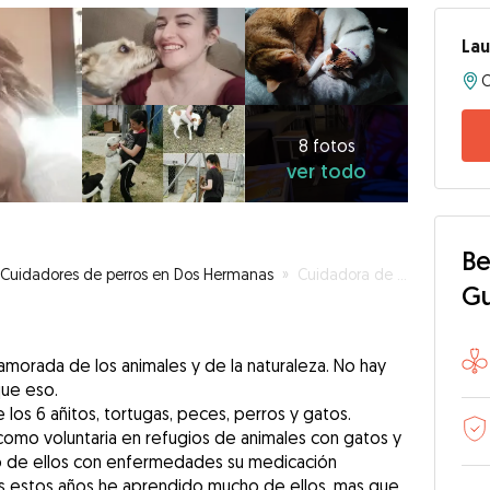
Lau
8
fotos
ver
8 fotos
ver todo
todo
Be
Cuidadores de perros en Dos Hermanas
»
Cuidadora de mascotas
G
amorada de los animales y de la naturaleza. No hay
ue eso.
os 6 añitos, tortugas, peces, perros y gatos.
omo voluntaria en refugios de animales con gatos y
no de ellos con enfermedades su medicación
s estos años he aprendido mucho de ellos, mas que