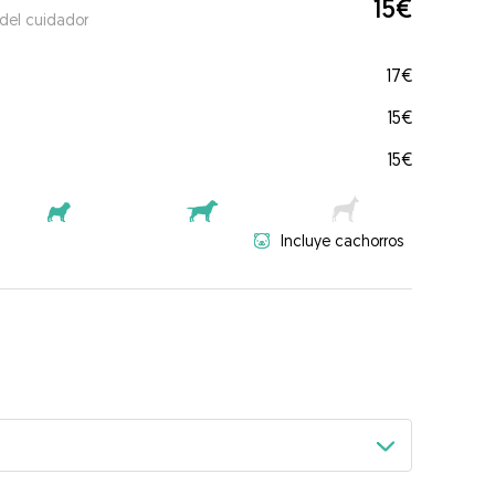
15€
 del cuidador
17€
15€
15€
Incluye cachorros