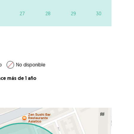
27
28
29
30
o
No disponible
ace más de 1 año