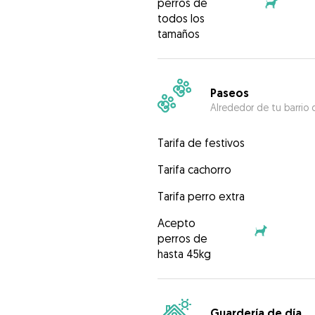
perros de
todos los
tamaños
Paseos
Alrededor de tu barrio 
Tarifa de festivos
Tarifa cachorro
Tarifa perro extra
Acepto
perros de
hasta 45kg
Guardería de día