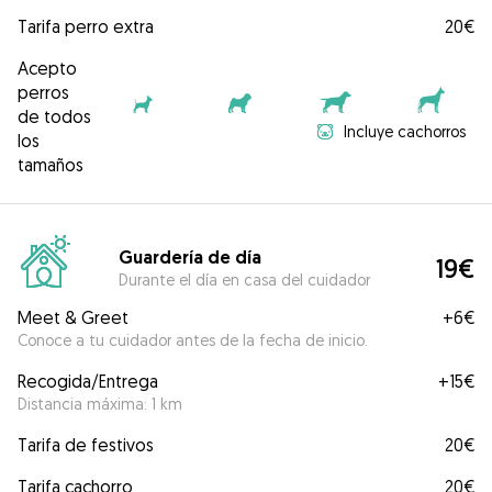
Tarifa perro extra
20€
Acepto
perros
de todos
Incluye cachorros
los
tamaños
Guardería de día
19€
Durante el día en casa del cuidador
Meet & Greet
+
6€
Conoce a tu cuidador antes de la fecha de inicio.
Recogida/Entrega
+
15€
Distancia máxima: 1 km
Tarifa de festivos
20€
Tarifa cachorro
20€