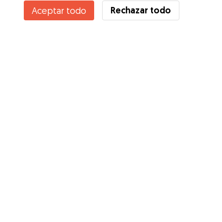
Rechazar todo
Aceptar todo
¿Conoces los Beneficios de Gudog? Ver más
Servicios
Cómo funciona
Sobre Gudog
Opiniones
Cobertura Veterinaria
Consejos para dueños de perros
Consejos para cuidadores
Hazte cuidador
Blog