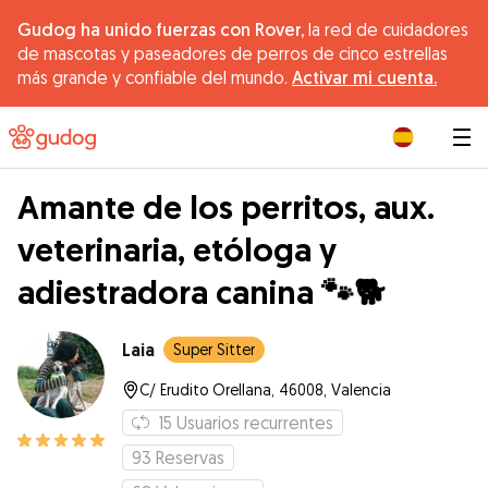
Gudog ha unido fuerzas con Rover,
la red de cuidadores
de mascotas y paseadores de perros de cinco estrellas
más grande y confiable del mundo.
Activar mi cuenta.
|
Amante de los perritos, aux.
veterinaria, etóloga y
adiestradora canina 🐾🐕
Laia
Super Sitter
C/ Erudito Orellana, 46008, Valencia
15
Usuarios recurrentes
93
Reservas