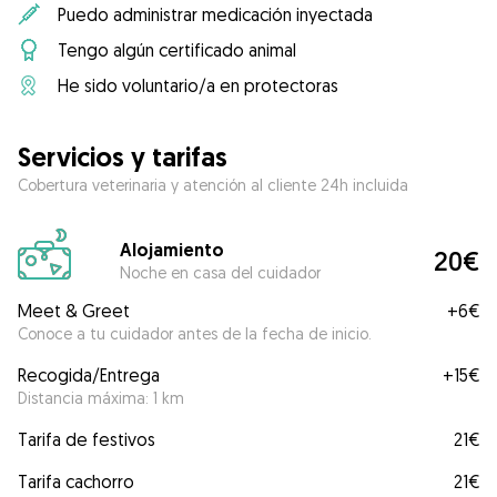
Puedo administrar medicación inyectada
Tengo algún certificado animal
He sido voluntario/a en protectoras
Servicios y tarifas
Cobertura veterinaria y atención al cliente 24h incluida
Alojamiento
20€
Noche en casa del cuidador
Meet & Greet
+
6€
Conoce a tu cuidador antes de la fecha de inicio.
Recogida/Entrega
+
15€
Distancia máxima: 1 km
Tarifa de festivos
21€
Tarifa cachorro
21€