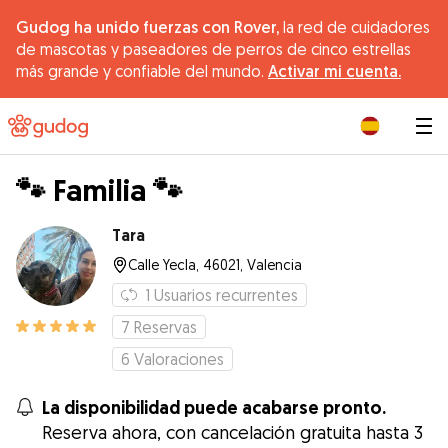
Gudog ha unido fuerzas con Rover,
la red de cuidadores
de mascotas y paseadores de perros de cinco estrellas
más grande y confiable del mundo.
Activar mi cuenta.
|
🐾 Familia 🐾
Tara
Calle Yecla, 46021, Valencia
1
Usuarios recurrentes
7
Reservas
6
Valoraciones
La disponibilidad puede acabarse pronto.
Reserva ahora, con cancelación gratuita hasta 3