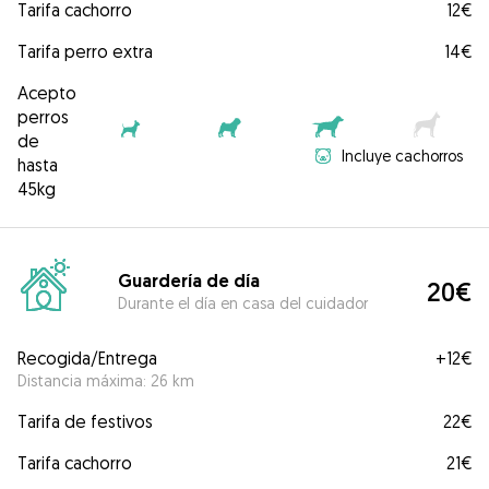
Tarifa cachorro
12€
Tarifa perro extra
14€
Acepto
perros
de
Incluye cachorros
hasta
45kg
Guardería de día
20€
Durante el día en casa del cuidador
Recogida/Entrega
+
12€
Distancia máxima: 26 km
Tarifa de festivos
22€
Tarifa cachorro
21€