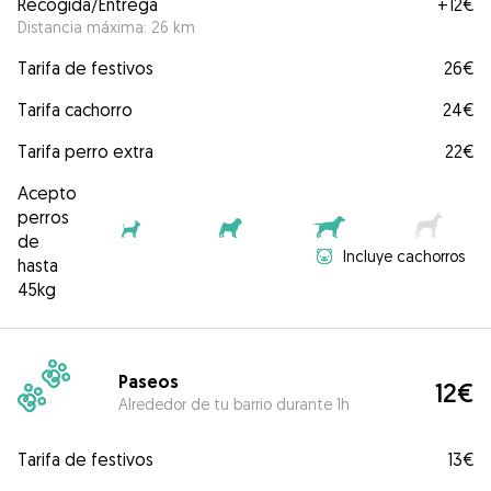
Recogida/Entrega
+
12€
Distancia máxima: 26 km
Tarifa de festivos
26€
Tarifa cachorro
24€
Tarifa perro extra
22€
Acepto
perros
de
Incluye cachorros
hasta
45kg
Paseos
12€
Alrededor de tu barrio durante 1h
Tarifa de festivos
13€