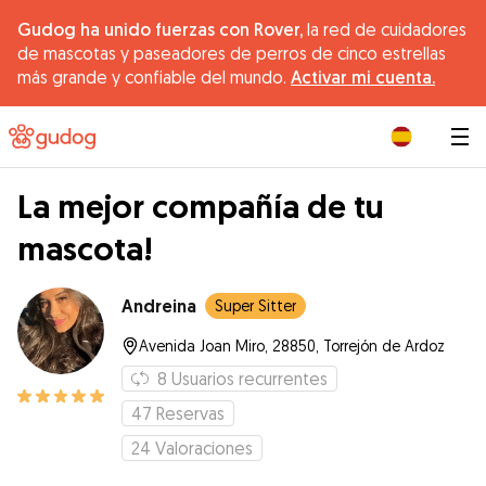
Gudog ha unido fuerzas con Rover,
la red de cuidadores
de mascotas y paseadores de perros de cinco estrellas
más grande y confiable del mundo.
Activar mi cuenta.
|
La mejor compañía de tu
mascota!
Andreina
Super Sitter
Avenida Joan Miro, 28850, Torrejón de Ardoz
8
Usuarios recurrentes
47
Reservas
24
Valoraciones