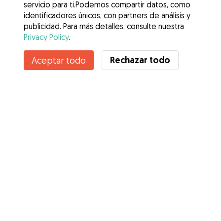
servicio para ti.Podemos compartir datos, como
identificadores únicos, con partners de análisis y
publicidad. Para más detalles, consulte nuestra
Privacy Policy
.
Contacta con Susana
Rechazar todo
Aceptar todo
¿Conoces los Beneficios de Gudog? Ver más
Servicios
Cómo funciona
Sobre Gudog
Opiniones
Cobertura Veterinaria
Consejos para dueños de perros