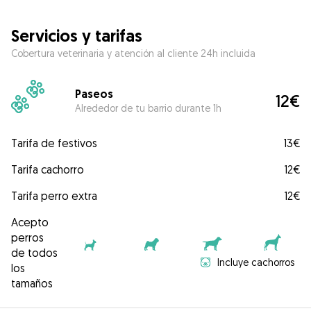
Servicios y tarifas
Cobertura veterinaria y atención al cliente 24h incluida
Paseos
12€
Alrededor de tu barrio durante 1h
Tarifa de festivos
13€
Tarifa cachorro
12€
Tarifa perro extra
12€
Acepto
perros
de todos
Incluye cachorros
los
tamaños