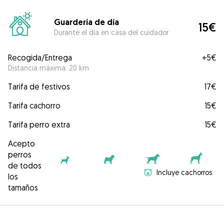
Guardería de día
15€
Durante el día en casa del cuidador
Recogida/Entrega
+
5€
Distancia máxima: 20 km
Tarifa de festivos
17€
Tarifa cachorro
15€
Tarifa perro extra
15€
Acepto
perros
de todos
Incluye cachorros
los
tamaños