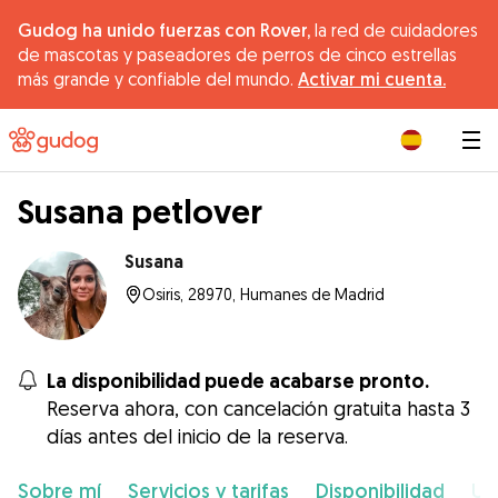
Gudog ha unido fuerzas con Rover,
la red de cuidadores
de mascotas y paseadores de perros de cinco estrellas
más grande y confiable del mundo.
Activar mi cuenta.
|
Susana petlover
Susana
Osiris, 28970, Humanes de Madrid
La disponibilidad puede acabarse pronto.
Reserva ahora, con cancelación gratuita hasta 3
días antes del inicio de la reserva.
Sobre mí
Servicios y tarifas
Disponibilidad
Ub