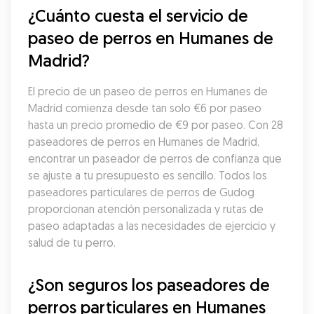
¿Cuánto cuesta el servicio de 
paseo de perros en Humanes de 
Madrid?
El precio de un paseo de perros en Humanes de 
Madrid comienza desde tan solo €6 por paseo 
hasta un precio promedio de €9 por paseo. Con 28 
paseadores de perros en Humanes de Madrid, 
encontrar un paseador de perros de confianza que 
se ajuste a tu presupuesto es sencillo. Todos los 
paseadores particulares de perros de Gudog 
proporcionan atención personalizada y rutas de 
paseo adaptadas a las necesidades de ejercicio y 
salud de tu perro.
¿Son seguros los paseadores de 
perros particulares en Humanes 