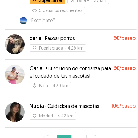
Super Sitter
Parla
- 4.27 km
5
Usuarios recurrentes
“
Excelente
”
carla
6€
/paseo
·
Pasear perros
Fuenlabrada
- 4.28 km
Carla
6€
/paseo
·
!Tu solución de confianza para
el cuidado de tus mascotas!
Parla
- 4.30 km
Nadia
10€
/paseo
·
Cuidadora de mascotas
Madrid
- 4.42 km