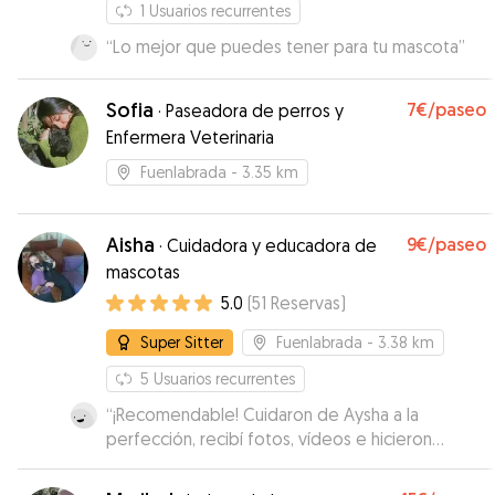
1
Usuarios recurrentes
“
Lo mejor que puedes tener para tu mascota
”
Sofia
7€
/paseo
·
Paseadora de perros y
Enfermera Veterinaria
Fuenlabrada
- 3.35 km
Aisha
9€
/paseo
·
Cuidadora y educadora de
mascotas
5.0
(
51
Reservas
)
Super Sitter
Fuenlabrada
- 3.38 km
5
Usuarios recurrentes
“
¡Recomendable! Cuidaron de Aysha a la
perfección, recibí fotos, vídeos e hicieron
muchos planes con ella, también estuvieron
pendientes de mi gatita en nuestro domicilio,