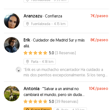
Aranzazu
7€
/paseo
·
Confianza
Fuenlabrada
- 4.15 km
Erik
8€
/paseo
·
Cuidador de Madrid Sur y más
allá.
5.0
(
3
Reservas
)
Parla
- 4.18 km
“
Erik es un muchacho encantador Ha cuidado a
mis dos perritos excepcionalmente. Si los tengo
que volver a dejar no dudaré en volvérselos a
dejar. Los perritos han estado como en casa
Antonia
10€
/paseo
·
'"Salvar a un animal no
Recomendable 100% Gracias Erik
”
cambiará el mundo, pero sin duda
alguna, el mundo cambiará para él."
5.0
(
39
Reservas
)