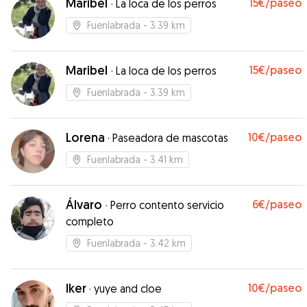
Maribel
15€
/paseo
·
La loca de los perros
repetiremos sin duda. Muchas gracias por todo.
”
Fuenlabrada
- 3.39 km
Maribel
15€
/paseo
·
La loca de los perros
Fuenlabrada
- 3.39 km
Lorena
10€
/paseo
·
Paseadora de mascotas
Fuenlabrada
- 3.41 km
Álvaro
6€
/paseo
·
Perro contento servicio
completo
Fuenlabrada
- 3.42 km
Iker
10€
/paseo
·
yuye and cloe