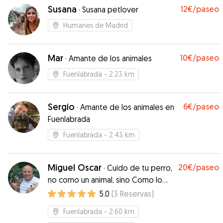
Susana
12€
/paseo
·
Susana petlover
Humanes de Madrid
Mar
10€
/paseo
·
Amante de los animales
Fuenlabrada
- 2.23 km
Sergio
6€
/paseo
·
Amante de los animales en
Fuenlabrada
Fuenlabrada
- 2.43 km
Miguel Oscar
20€
/paseo
·
Cuido de tu perro,
no como un animal, sino Como lo
que es: parte de tu familia
5.0
(
3
Reservas
)
Fuenlabrada
- 2.60 km