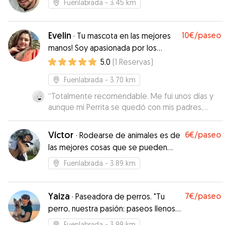
Fuenlabrada
- 3.45 km
Evelin
10€
/paseo
·
Tu mascota en las mejores
manos! Soy apasionada por los
animales
5.0
(
1
Reservas
)
Fuenlabrada
- 3.70 km
“
Totalmente recomendable. Me fui unos días y
aunque mi Perrita se quedó con mis padres,
ellos son mayores y hablé con Evelin para q la
sacase a la calle. Muy bien. Responsable y
Víctor
6€
/paseo
·
Rodearse de animales es de
puntual.
”
las mejores cosas que se pueden
hacer!!
Fuenlabrada
- 3.89 km
Yaiza
7€
/paseo
·
Paseadora de perros. "Tu
perro, nuestra pasión: paseos llenos
de alegría.
Fuenlabrada
- 3.99 km