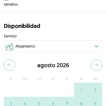
tamaños
Disponibilidad
Servicio
agosto 2026
lu
ma
mi
ju
vi
sa
do
1
2
7
3
4
5
6
8
9