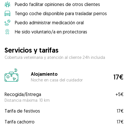
Puedo facilitar opiniones de otros clientes
Tengo coche disponible para trasladar perros
Puedo administrar medicación oral
He sido voluntario/a en protectoras
Servicios y tarifas
Cobertura veterinaria y atención al cliente 24h incluida
Alojamiento
17€
Noche en casa del cuidador
Recogida/Entrega
+
5€
Distancia máxima: 10 km
Tarifa de festivos
17€
Tarifa cachorro
17€