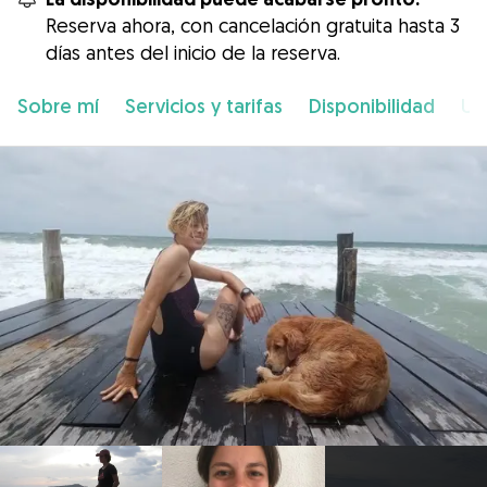
Reserva ahora, con cancelación gratuita hasta 3
días antes del inicio de la reserva.
Sobre mí
Servicios y tarifas
Disponibilidad
Ub