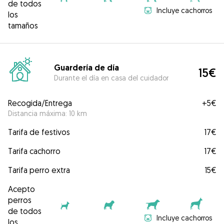
de todos
Incluye cachorros
los
tamaños
Guardería de día
15€
Durante el día en casa del cuidador
Recogida/Entrega
+
5€
Distancia máxima: 10 km
Tarifa de festivos
17€
Tarifa cachorro
17€
Tarifa perro extra
15€
Acepto
perros
de todos
Incluye cachorros
los