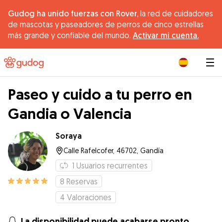
Gudog ha unido fuerzas con Rover,
la red de cuidadores
de mascotas y paseadores de perros de cinco estrellas
más grande y confiable del mundo.
Activar mi cuenta.
|
Paseo y cuido a tu perro en
Gandia o Valencia
Soraya
Calle Rafelcofer, 46702, Gandía
1
Usuarios recurrentes
8
Reservas
4
Valoraciones
La disponibilidad puede acabarse pronto.