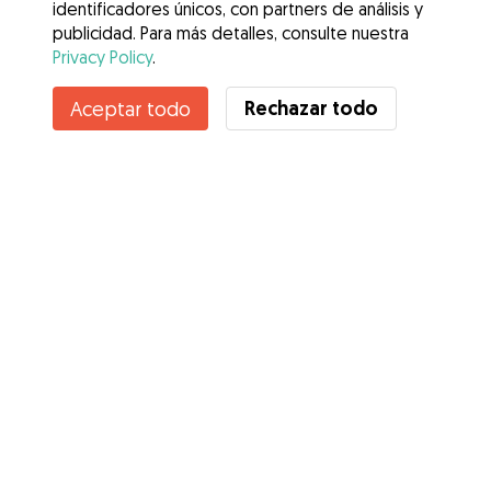
identificadores únicos, con partners de análisis y
publicidad. Para más detalles, consulte nuestra
Privacy Policy
.
Contacta con Soraya
Rechazar todo
Aceptar todo
¿Conoces los Beneficios de Gudog? Ver más
Servicios
Cómo funciona
Sobre Gudog
Opiniones
Cobertura Veterinaria
Consejos para dueños de perros
Consejos para cuidadores