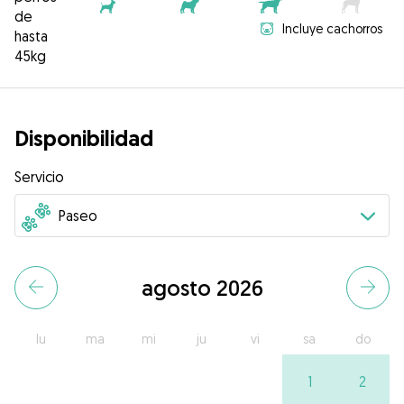
de
Incluye cachorros
hasta
45kg
Disponibilidad
Servicio
agosto 2026
lu
ma
mi
ju
vi
sa
do
1
2