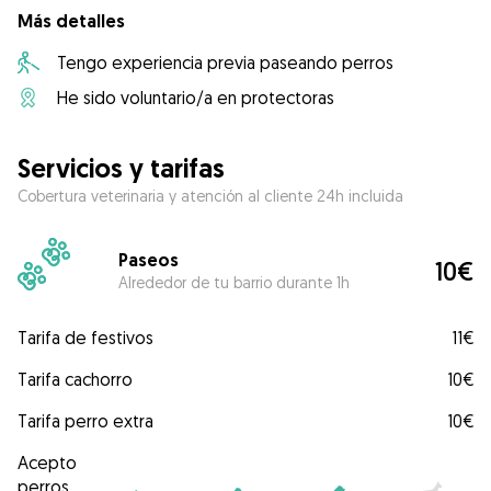
Más detalles
Tengo experiencia previa paseando perros
He sido voluntario/a en protectoras
Servicios y tarifas
Cobertura veterinaria y atención al cliente 24h incluida
Paseos
10€
Alrededor de tu barrio durante 1h
Tarifa de festivos
11€
Tarifa cachorro
10€
Tarifa perro extra
10€
Acepto
perros