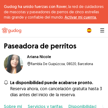
Gudog ha unido fuerzas con Rover,
la red de cuidadores
de mascotas y paseadores de perros de cinco estrellas
más grande y confiable del mundo.
Activar mi cuenta.
|
Paseadora de perritos
Ariana Nicole
Rambla De Guipúzcoa, 08020, Barcelona
La disponibilidad puede acabarse pronto.
Reserva ahora, con cancelación gratuita hasta 3
días antes del inicio de la reserva.
Sobre mí
Servicios y tarifas
Disponibilidad
Ub