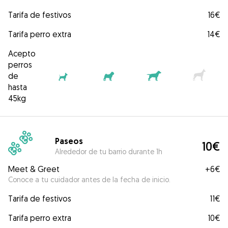
Tarifa de festivos
16€
Tarifa perro extra
14€
Acepto
perros
de
hasta
45kg
Paseos
10€
Alrededor de tu barrio durante 1h
Meet & Greet
+
6€
Conoce a tu cuidador antes de la fecha de inicio.
Tarifa de festivos
11€
Tarifa perro extra
10€