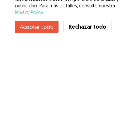
publicidad. Para más detalles, consulte nuestra
Privacy Policy
.
Contacta con Stefany
Rechazar todo
Aceptar todo
¿Conoces los Beneficios de Gudog? Ver más
Servicios
Cómo funciona
Sobre Gudog
Opiniones
Cobertura Veterinaria
Consejos para dueños de perros
Consejos para cuidadores