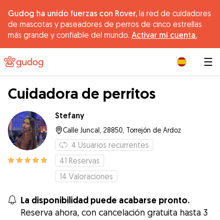
Gudog ha unido fuerzas con Rover,
la red de cuidadores
de mascotas y paseadores de perros de cinco estrellas
más grande y confiable del mundo.
Activar mi cuenta.
|
Cuidadora de perritos
Stefany
Calle Juncal, 28850, Torrejón de Ardoz
4
Usuarios recurrentes
41
Reservas
14
Valoraciones
La disponibilidad puede acabarse pronto.
Reserva ahora, con cancelación gratuita hasta 3