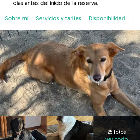
días antes del inicio de la reserva.
Sobre mí
Servicios y tarifas
Disponibilidad
Ub
25 fotos
ver todo