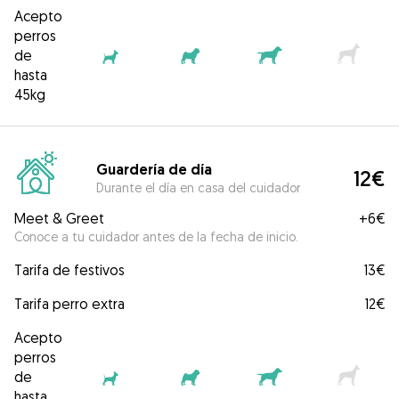
Acepto
perros
de
hasta
45kg
Guardería de día
12€
Durante el día en casa del cuidador
Meet & Greet
+
6€
Conoce a tu cuidador antes de la fecha de inicio.
Tarifa de festivos
13€
Tarifa perro extra
12€
Acepto
perros
de
hasta